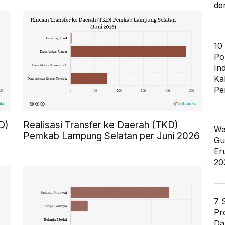
de
10
Po
In
Ka
Pe
D)
Realisasi Transfer ke Daerah (TKD)
Wa
Pemkab Lampung Selatan per Juni 2026
Gu
Er
20
7 
Pr
Da