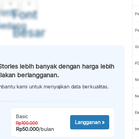
A
A
ont
Font
P
Sedang
Besar
Pe
Gi
P
tories lebih banyak dengan harga lebih
lakan berlangganan.
Ni
antu kami untuk menyajikan data berkualitas.
Ne
Ek
Basic
Langganan
»
Rp100.000
Rp50.000
/bulan
Im