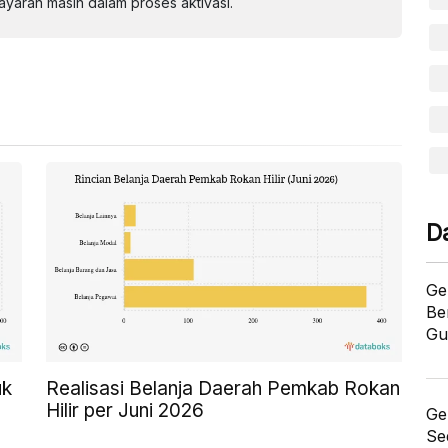
aran masih dalam proses aktivasi.
D
Ge
Be
Gu
uk
Realisasi Belanja Daerah Pemkab Rokan
Hilir per Juni 2026
Ge
Se