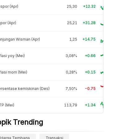
spor (Apr)
25,30
+12.32
por (Apr)
25,21
+31.28
njungan Wisman (Apr)
1,25
+14.75
flasi yoy (Mei)
3,08%
+0.66
flasi mom (Mei)
0,28%
+0.15
rsentase kemiskinan (Des)
7,50%
-0.75
TP (Mei)
113,79
+1.34
opik Trending
Harga Tembaga
Transaksi