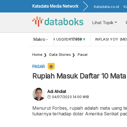
Katadata Media Network
Katadata.co.id
K
Lihat Topik
 (APR)
1,25
NILAI TUKAR USD/IDR
Makro
17.959
INFLASI YOY (MEI
Home
Data Stories
Pasar
PASAR
Rupiah Masuk Daftar 10 Mata
Adi Ahdiat
04/07/2023 14:00 WIB
Menurut Forbes, rupiah adalah mata uang ter
tukarnya terhadap dolar Amerika Serikat pad