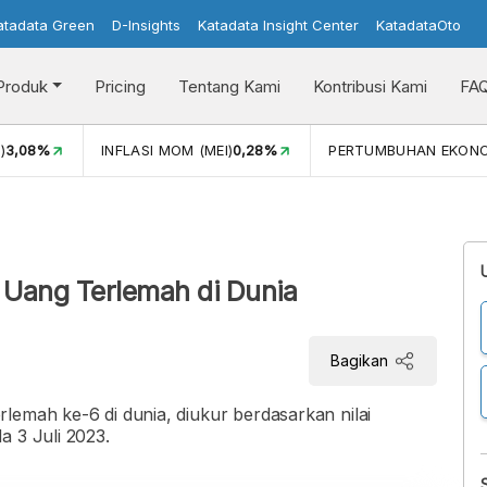
atadata Green
D-Insights
Katadata Insight Center
KatadataOto
Produk
Pricing
Tentang Kami
Kontribusi Kami
FA
)
3,08%
INFLASI MOM (MEI)
0,28%
PERTUMBUHAN EKON
 Uang Terlemah di Dunia
Bagikan
lemah ke-6 di dunia, diukur berdasarkan nilai
a 3 Juli 2023.