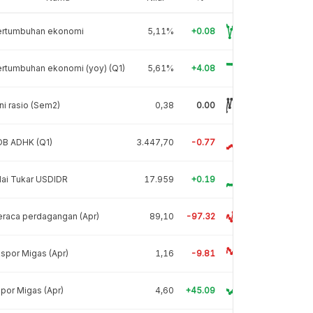
ertumbuhan ekonomi
5,11%
+0.08
rtumbuhan ekonomi (yoy) (Q1)
5,61%
+4.08
ni rasio (Sem2)
0,38
0.00
DB ADHK (Q1)
3.447,70
-0.77
lai Tukar USDIDR
17.959
+0.19
raca perdagangan (Apr)
89,10
-97.32
spor Migas (Apr)
1,16
-9.81
por Migas (Apr)
4,60
+45.09