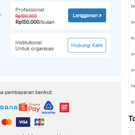
Ek
Professional
,
Langganan
»
Rp100.000
Rp150.000
/bulan
Im
Ku
Institutional
Hubungi Kami
Untuk organisasi
In
In
Pe
a pembayaran berikut:
N
T