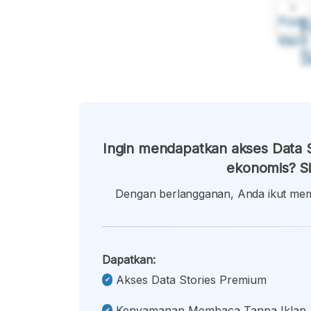
A
Font
F
Kecil
Ingin mendapatkan akses Data S
ekonomis? Si
Dengan berlangganan, Anda ikut memb
Dapatkan:
Akses Data Stories Premium
Kenyamanan Membaca Tanpa Iklan