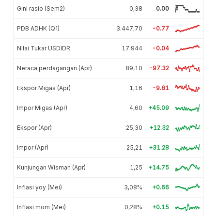
Gini rasio (Sem2)
0,38
0.00
PDB ADHK (Q1)
3.447,70
-0.77
Nilai Tukar USDIDR
17.944
-0.04
Neraca perdagangan (Apr)
89,10
-97.32
Ekspor Migas (Apr)
1,16
-9.81
Impor Migas (Apr)
4,60
+45.09
Ekspor (Apr)
25,30
+12.32
Impor (Apr)
25,21
+31.28
Kunjungan Wisman (Apr)
1,25
+14.75
Inflasi yoy (Mei)
3,08%
+0.66
Inflasi mom (Mei)
0,28%
+0.15