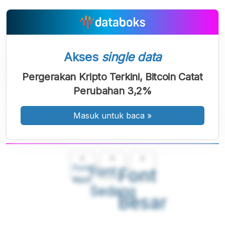
Akses
single data
Pergerakan Kripto Terkini, Bitcoin Catat
Perubahan 3,2%
Masuk untuk baca
»
A
A
A
Font
Font
Font
Kecil
Sedang
Besar