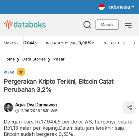
Indonesia
Masuk
Makro
17.944
3,08%
UKAR USD/IDR
INFLASI YOY (MEI)
INFLASI MOM (MEI)
Home
Data Stories
Pasar
PASAR
Pergerakan Kripto Terkini, Bitcoin Catat
Perubahan 3,2%
Agus Dwi Darmawan
11/06/2026 18:51 WIB
Dengan kurs Rp17.944,5 per dolar AS, harganya setara
Rp1,13 miliar per keping.Dalam satu jam terakhir saja,
Bitcoin sudah bergerak 0,53%.