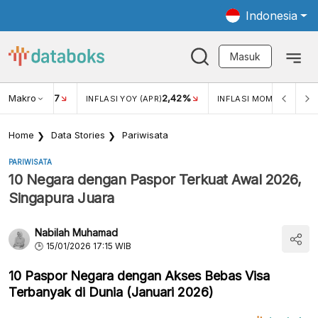
Indonesia
Masuk
Makro
17
2,42%
0,4
KAR USD/IDR
INFLASI YOY (APR)
INFLASI MOM (MAR)
Home
Data Stories
Pariwisata
PARIWISATA
10 Negara dengan Paspor Terkuat Awal 2026,
Singapura Juara
Nabilah Muhamad
15/01/2026 17:15 WIB
10 Paspor Negara dengan Akses Bebas Visa
Terbanyak di Dunia (Januari 2026)