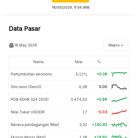
18/05/2026, 11:56 WIB
Data Pasar
18 May 2026
Makro
Nama
Nilai
%
Pertumbuhan ekonomi
5,11%
+0.08
Gini rasio (Sem2)
0,38
0.00
PDB ADHK (Q4 2025)
3.474,50
+0.86
Nilai Tukar USDIDR
17
-0.03
Neraca perdagangan (Mar)
3,32
+160.82
Ekspor Migas (Mar)
1,28
+18.60