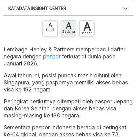
Silakan
login
untuk mengakses informasi ini
.
Belum
KATADATA INSIGHT CENTER
punya akun?
Silakan
Daftar sekarang
,
GRATIS!
XLS
EMBED
A
A
Hubungi sekarang »
A
Kecil
Sedang
Besar
Lembaga Henley & Partners memperbarui daftar
negara dengan
paspor
terkuat di dunia pada
Januari 2026.
Awal tahun ini, posisi puncak masih dihuni oleh
Singapura, yang paspornya memiliki akses bebas
visa ke 192 negara
.
Peringkat berikutnya ditempati oleh paspor Jepang
dan Korea Selatan, dengan akses bebas visa
masing-masing ke 188 negara.
Sementara paspor Indonesia berada di peringkat
ke-64 global, dengan akses bebas visa ke 73