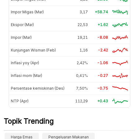
Impor Migas (Mar)
3,17
+58.74
Ekspor (Mar)
22,53
+1.62
Impor (Mar)
19,21
-8.08
Kunjungan Wisman (Feb)
1,16
-2.42
Inflasi yoy (Apr)
2,42%
-1.06
Inflasi mom (Mar)
0,41%
-0.27
Persentase kemiskinan (Des)
7,50%
-0.75
NTP (Apr)
112,29
+0.43
Topik Trending
Harga Emas
Pengeluaran Makanan