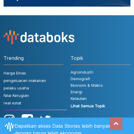
Trending
Topik
Agroindustri
Harga Emas
Demografi
pengeluaran makanan
Ekonomi & Makro
pelaku usaha
Energi
Nilai Kerugian
Kelautan
real estat
Lihat Semua Topik
Dapatkan akses Data Stories lebih banyak
dengan harga lebih ekonomis.