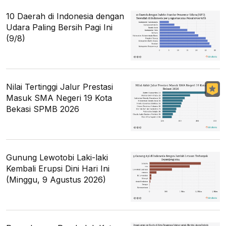
10 Daerah di Indonesia dengan
Udara Paling Bersih Pagi Ini
(9/8)
Nilai Tertinggi Jalur Prestasi
Masuk SMA Negeri 19 Kota
Bekasi SPMB 2026
Gunung Lewotobi Laki-laki
Kembali Erupsi Dini Hari Ini
(Minggu, 9 Agustus 2026)