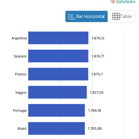
Bar Horizontal
Table
:
:
[/]
[/]
[bold]
[bold]