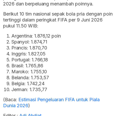
2026 dan berpeluang menambah poinnya.
Berikut 10 tim nasional sepak bola pria dengan poin
tertinggi dalam peringkat FIFA per 9 Juni 2026
pukul 11.50 WIB:
Argentina: 1.876,12 poin
Spanyol: 1.874,71
Prancis: 1.870,70
Inggris: 1.827,05
Portugal: 1.766,18
Brasil: 1.765,86
Maroko: 1.755,10
Belanda: 1.753,57
Belgia: 1.742,24
Jerman: 1.735,77
(Baca:
Estimasi Pengeluaran FIFA untuk Piala
Dunia 2026
)
Editor :
Adi Ahdiat