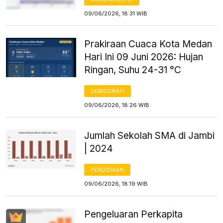
09/06/2026, 18:31 WIB
Prakiraan Cuaca Kota Medan
Hari Ini 09 Juni 2026: Hujan
Ringan, Suhu 24-31 °C
DEMOGRAFI
09/06/2026, 18:26 WIB
Jumlah Sekolah SMA di Jambi
| 2024
PENDIDIKAN
09/06/2026, 18:19 WIB
Pengeluaran Perkapita