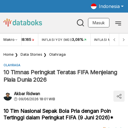
Indonesia
Masuk
Makro
18.165
3,08%
UKAR USD/IDR
INFLASI YOY (MEI)
INFLASI MOM (MEI)
Home
Data Stories
Olahraga
OLAHRAGA
10 Timnas Peringkat Teratas FIFA Menjelang
Piala Dunia 2026
Akbar Ridwan
09/06/2026 18:01 WIB
10 Tim Nasional Sepak Bola Pria dengan Poin
Tertinggi dalam Peringkat FIFA (9 Juni 2026)*