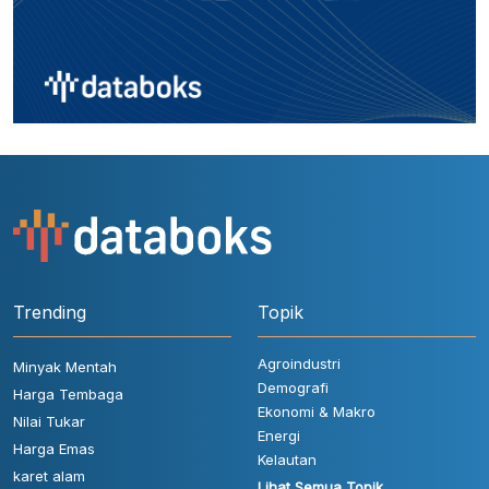
Trending
Topik
Agroindustri
Minyak Mentah
Demografi
Harga Tembaga
Ekonomi & Makro
Nilai Tukar
Energi
Harga Emas
Kelautan
karet alam
Lihat Semua Topik