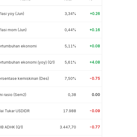
flasi yoy (Jun)
3,34%
+0.26
flasi mom (Jun)
0,44%
+0.16
ertumbuhan ekonomi
5,11%
+0.08
rtumbuhan ekonomi (yoy) (Q1)
5,61%
+4.08
rsentase kemiskinan (Des)
7,50%
-0.75
ni rasio (Sem2)
0,38
0.00
lai Tukar USDIDR
17.988
-0.09
DB ADHK (Q1)
3.447,70
-0.77