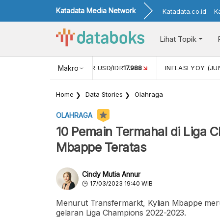
Katadata Media Network
Katadata.co.id
K
Lihat Topik
 (MEI)
1,38
NILAI TUKAR USD/IDR
Makro
17.988
INFLASI YOY (JU
Home
Data Stories
Olahraga
OLAHRAGA
10 Pemain Termahal di Liga 
Mbappe Teratas
Cindy Mutia Annur
17/03/2023 19:40 WIB
Menurut Transfermarkt, Kylian Mbappe mer
gelaran Liga Champions 2022-2023.