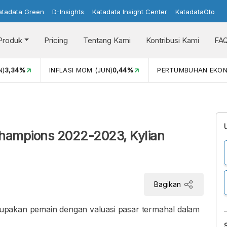
atadata Green
D-Insights
Katadata Insight Center
KatadataOto
Produk
Pricing
Tentang Kami
Kontribusi Kami
FA
N)
3,34%
INFLASI MOM (JUN)
0,44%
PERTUMBUHAN EKO
Champions 2022-2023, Kylian
Bagikan
upakan pemain dengan valuasi pasar termahal dalam