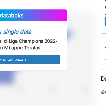
s
single data
l di Liga Champions 2022-
an Mbappe Teratas
k untuk baca
»
D