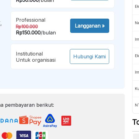
Ek
Professional
,
N
Langganan
»
Rp100.000
Rp150.000
/bulan
Im
Institutional
Hubungi Kami
Ek
Untuk organisasi
Im
K
a pembayaran berikut:
NT
T