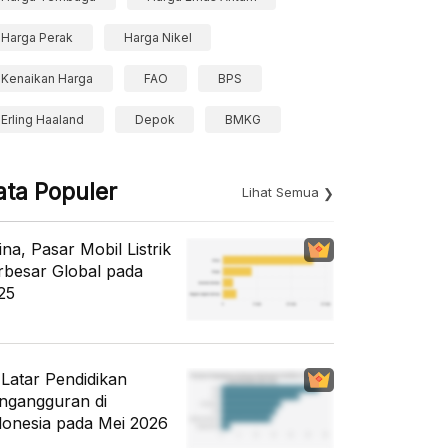
Harga Perak
Harga Nikel
Kenaikan Harga
FAO
BPS
Erling Haaland
Depok
BMKG
ata Populer
Lihat Semua
ina, Pasar Mobil Listrik
rbesar Global pada
25
i Latar Pendidikan
ngangguran di
donesia pada Mei 2026