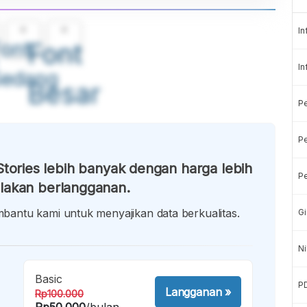
A
A
In
ont
Font
In
Sedang
Besar
P
Pe
tories lebih banyak dengan harga lebih
Pe
lakan berlangganan.
antu kami untuk menyajikan data berkualitas.
Gi
Ni
Basic
P
Langganan
»
Rp100.000
Rp50.000
/bulan