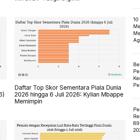
10
Me
Me
Ag
Be
Pe
Ke
Pe
Daftar Top Skor Sementara Piala Dunia
6)
2026 hingga 6 Juli 2026: Kylian Mbappe
Memimpin
Pe
Re
89
20