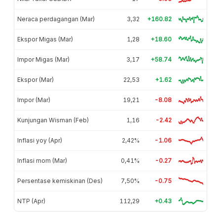
Neraca perdagangan (Mar)
3,32
+160.82
Ekspor Migas (Mar)
1,28
+18.60
Impor Migas (Mar)
3,17
+58.74
Ekspor (Mar)
22,53
+1.62
Impor (Mar)
19,21
-8.08
Kunjungan Wisman (Feb)
1,16
-2.42
Inflasi yoy (Apr)
2,42%
-1.06
Inflasi mom (Mar)
0,41%
-0.27
Persentase kemiskinan (Des)
7,50%
-0.75
NTP (Apr)
112,29
+0.43