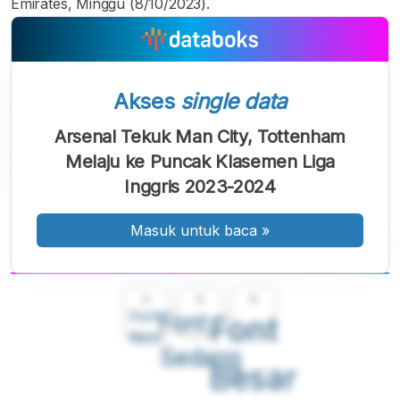
Emirates, Minggu (8/10/2023).
Akses
single data
Arsenal Tekuk Man City, Tottenham
Melaju ke Puncak Klasemen Liga
Inggris 2023-2024
Masuk untuk baca
»
A
A
A
Font
Font
Font
Kecil
Sedang
Besar