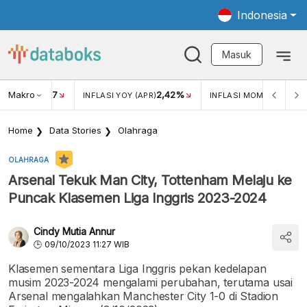
Indonesia
Masuk
Makro
17
2,42%
0,4
KAR USD/IDR
INFLASI YOY (APR)
INFLASI MOM (MAR)
Home
Data Stories
Olahraga
OLAHRAGA
Arsenal Tekuk Man City, Tottenham Melaju ke
Puncak Klasemen Liga Inggris 2023-2024
Cindy Mutia Annur
09/10/2023 11:27 WIB
Klasemen sementara Liga Inggris pekan kedelapan
musim 2023-2024 mengalami perubahan, terutama usai
Arsenal mengalahkan Manchester City 1-0 di Stadion