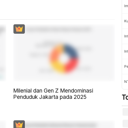
Im
K
In
In
Pe
NT
Milenial dan Gen Z Mendominasi
T
Penduduk Jakarta pada 2025