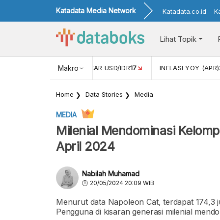
Katadata Media Network
Katadata.co.id
K
Lihat Topik
 (FEB)
1,16
NILAI TUKAR USD/IDR
Makro
17
INFLASI YOY (APR)
2,
Home
Data Stories
Media
MEDIA
Milenial Mendominasi Kelom
April 2024
Nabilah Muhamad
20/05/2024 20:09 WIB
Menurut data Napoleon Cat, terdapat 174,3 
Pengguna di kisaran generasi milenial mendo