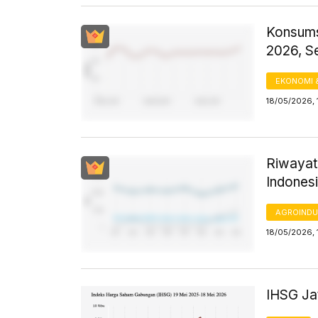
Konsums
2026, S
EKONOMI 
18/05/2026, 
Riwayat
Indones
AGROINDU
18/05/2026, 
IHSG Jat