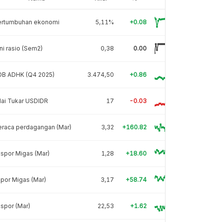
ertumbuhan ekonomi
5,11%
+0.08
ni rasio (Sem2)
0,38
0.00
DB ADHK (Q4 2025)
3.474,50
+0.86
lai Tukar USDIDR
17
-0.03
eraca perdagangan (Mar)
3,32
+160.82
spor Migas (Mar)
1,28
+18.60
por Migas (Mar)
3,17
+58.74
spor (Mar)
22,53
+1.62