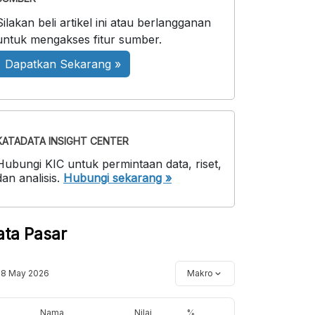
Silakan beli artikel ini atau berlangganan
untuk mengakses fitur sumber.
Dapatkan Sekarang »
KATADATA INSIGHT CENTER
Hubungi KIC untuk permintaan data, riset,
dan analisis.
Hubungi sekarang »
ata Pasar
18 May 2026
Makro
Nama
Nilai
%