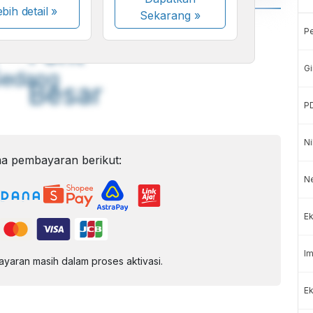
bih detail »
Sekarang
»
A
A
P
ont
Font
Gi
Sedang
Besar
P
Ni
a pembayaran berikut:
N
Ek
Im
aran masih dalam proses aktivasi.
Ek