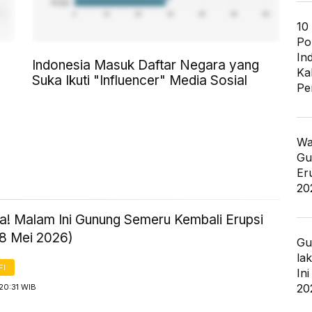
10
Po
In
Indonesia Masuk Daftar Negara yang
Ka
Suka Ikuti "Influencer" Media Sosial
Pe
Wa
Gu
Er
20
! Malam Ini Gunung Semeru Kembali Erupsi
18 Mei 2026)
Gu
la
FI
In
20
20:31 WIB