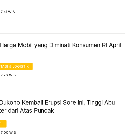
17:41 WIB
Harga Mobil yang Diminati Konsumen RI April
ASI & LOGISTIK
17:26 WIB
ukono Kembali Erupsi Sore Ini, Tinggi Abu
er dari Atas Puncak
FI
17:00 WIB