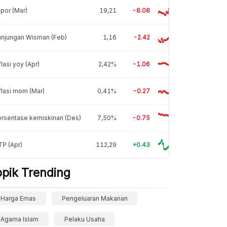
por (Mar)
19,21
-8.08
unjungan Wisman (Feb)
1,16
-2.42
flasi yoy (Apr)
2,42%
-1.06
flasi mom (Mar)
0,41%
-0.27
rsentase kemiskinan (Des)
7,50%
-0.75
P (Apr)
112,29
+0.43
opik Trending
Harga Emas
Pengeluaran Makanan
Agama Islam
Pelaku Usaha