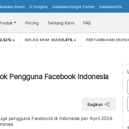
atadata Green
D-Insights
Katadata Insight Center
KatadataOto
Produk
Pricing
Tentang Kami
FAQ
42%
INFLASI MOM (MAR)
0,41%
PERTUMBUHAN EKONOMI
pok Pengguna Facebook Indonesia
Bagikan
juga pengguna Facebook di Indonesia per April 2024.
minasi.