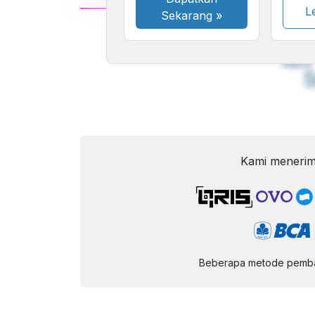
Le
Sekarang
»
A
Font
F
Kecil
Kami menerim
Beberapa metode pembay