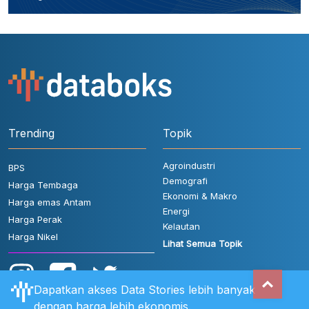
Trending
Topik
Agroindustri
BPS
Demografi
Harga Tembaga
Ekonomi & Makro
Harga emas Antam
Energi
Harga Perak
Kelautan
Harga Nikel
Lihat Semua Topik
Dapatkan akses Data Stories lebih banyak
dengan harga lebih ekonomis.