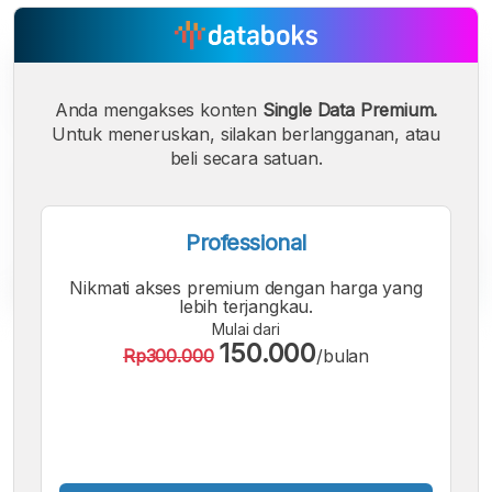
Anda mengakses konten
Single Data Premium.
Untuk meneruskan, silakan berlangganan, atau
beli secara satuan.
Professional
Nikmati akses premium dengan harga yang
lebih terjangkau.
Mulai dari
A
A
A
150.000
Rp300.000
/bulan
Font
Font
Font
Kecil
Sedang
Besar