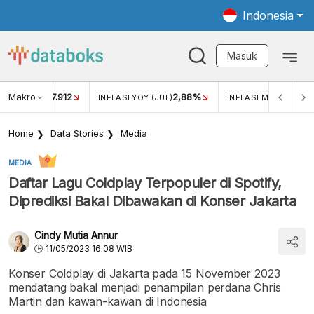
Indonesia
Masuk
Makro
17.912
2,88%
-
KAR USD/IDR
INFLASI YOY (JUL)
INFLASI MOM (JUL)
Home
Data Stories
Media
MEDIA
Daftar Lagu Coldplay Terpopuler di Spotify,
Diprediksi Bakal Dibawakan di Konser Jakarta
Cindy Mutia Annur
11/05/2023 16:08 WIB
Konser Coldplay di Jakarta pada 15 November 2023
mendatang bakal menjadi penampilan perdana Chris
Martin dan kawan-kawan di Indonesia