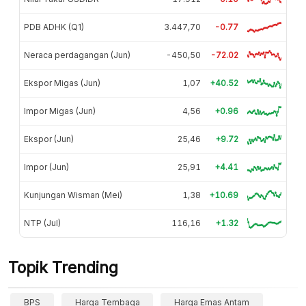
PDB ADHK (Q1)
3.447,70
-0.77
Neraca perdagangan (Jun)
-450,50
-72.02
Ekspor Migas (Jun)
1,07
+40.52
Impor Migas (Jun)
4,56
+0.96
Ekspor (Jun)
25,46
+9.72
Impor (Jun)
25,91
+4.41
Kunjungan Wisman (Mei)
1,38
+10.69
NTP (Jul)
116,16
+1.32
Topik Trending
BPS
Harga Tembaga
Harga Emas Antam