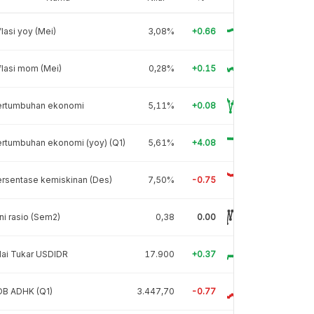
flasi yoy (Mei)
3,08%
+0.66
flasi mom (Mei)
0,28%
+0.15
ertumbuhan ekonomi
5,11%
+0.08
rtumbuhan ekonomi (yoy) (Q1)
5,61%
+4.08
rsentase kemiskinan (Des)
7,50%
-0.75
ni rasio (Sem2)
0,38
0.00
lai Tukar USDIDR
17.900
+0.37
DB ADHK (Q1)
3.447,70
-0.77