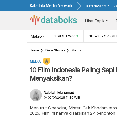
Katadata Media Network
Katadata.co.id
K
Lihat Topik
 (APR)
1,25
NILAI TUKAR USD/IDR
Makro
17.900
INFLASI YOY (MEI
Home
Data Stories
Media
MEDIA
10 Film Indonesia Paling Sep
Menyaksikan?
Nabilah Muhamad
02/01/2026 11:30 WIB
Menurut Cinepoint, Misteri Cek Khodam tercat
2025. Film ini hanya disaksikan 27 penonto