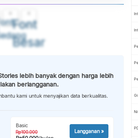
A
A
In
ont
Font
In
Sedang
Besar
P
Pe
tories lebih banyak dengan harga lebih
Pe
lakan berlangganan.
antu kami untuk menyajikan data berkualitas.
Gi
Ni
Basic
P
Langganan
»
Rp100.000
Rp50.000
/bulan