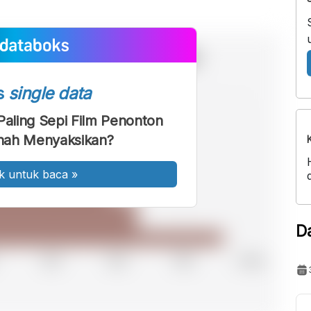
s
single data
 Paling Sepi Film Penonton
nah Menyaksikan?
k untuk baca
»
D