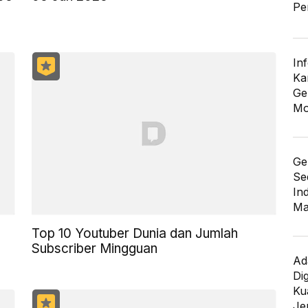
Pe
In
Ka
Ge
Mo
Ge
Se
In
Ma
Top 10 Youtuber Dunia dan Jumlah
Subscriber Mingguan
Ad
Di
Kua
Je