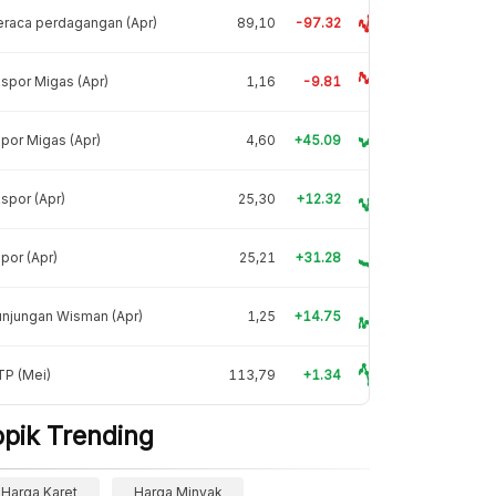
raca perdagangan (Apr)
89,10
-97.32
spor Migas (Apr)
1,16
-9.81
por Migas (Apr)
4,60
+45.09
spor (Apr)
25,30
+12.32
por (Apr)
25,21
+31.28
njungan Wisman (Apr)
1,25
+14.75
TP (Mei)
113,79
+1.34
opik Trending
Harga Karet
Harga Minyak