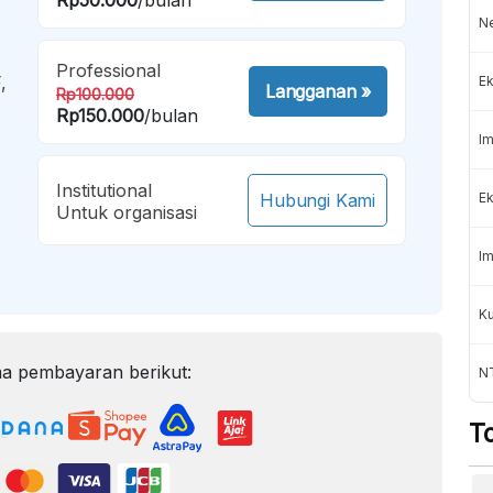
Ne
Professional
,
Ek
Langganan
»
Rp100.000
Rp150.000
/bulan
Im
Institutional
Hubungi Kami
Ek
Untuk organisasi
Im
Ku
a pembayaran berikut:
N
T