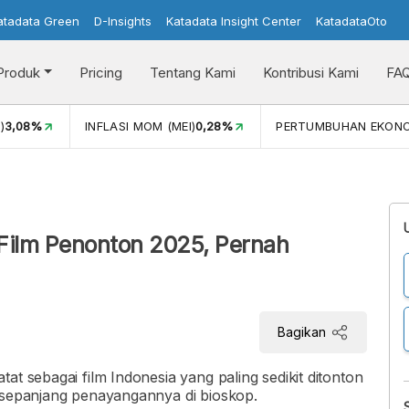
atadata Green
D-Insights
Katadata Insight Center
KatadataOto
Produk
Pricing
Tentang Kami
Kontribusi Kami
FA
)
3,08%
INFLASI MOM (MEI)
0,28%
PERTUMBUHAN EKON
i Film Penonton 2025, Pernah
Bagikan
at sebagai film Indonesia yang paling sedikit ditonton
n sepanjang penayangannya di bioskop.