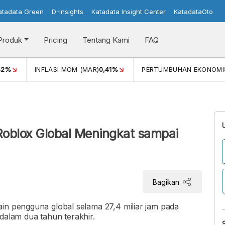
atadata Green
D-Insights
Katadata Insight Center
KatadataOto
Produk
Pricing
Tentang Kami
FAQ
42%
INFLASI MOM (MAR)
0,41%
PERTUMBUHAN EKONOMI
Roblox Global Meningkat sampai
Bagikan
in pengguna global selama 27,4 miliar jam pada
i dalam dua tahun terakhir.