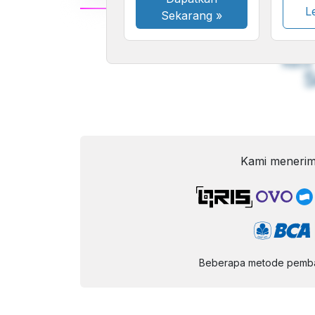
Le
Sekarang
»
A
Font
F
Kecil
Kami menerim
Beberapa metode pembay