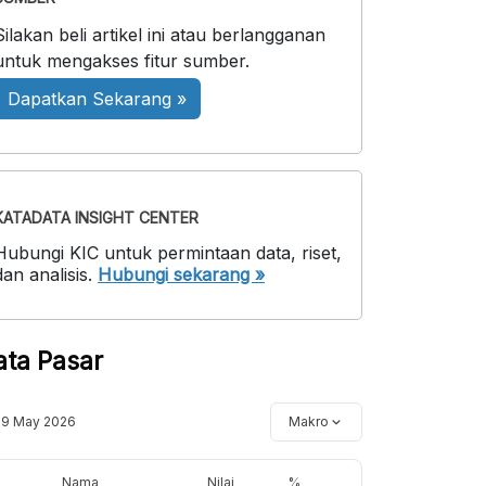
Silakan beli artikel ini atau berlangganan
untuk mengakses fitur sumber.
Dapatkan Sekarang »
KATADATA INSIGHT CENTER
Hubungi KIC untuk permintaan data, riset,
dan analisis.
Hubungi sekarang »
ata Pasar
19 May 2026
Makro
Nama
Nilai
%