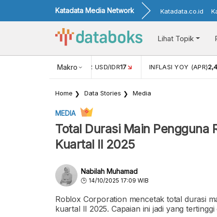
Katadata Media Network
Katadata.co.id
K
Lihat Topik
 (FEB)
1,16
NILAI TUKAR USD/IDR
Makro
17
INFLASI YOY (APR)
2,
Home
Data Stories
Media
MEDIA
Total Durasi Main Pengguna 
Kuartal II 2025
Nabilah Muhamad
14/10/2025 17:09 WIB
Roblox Corporation mencetak total durasi ma
kuartal II 2025. Capaian ini jadi yang tertingg