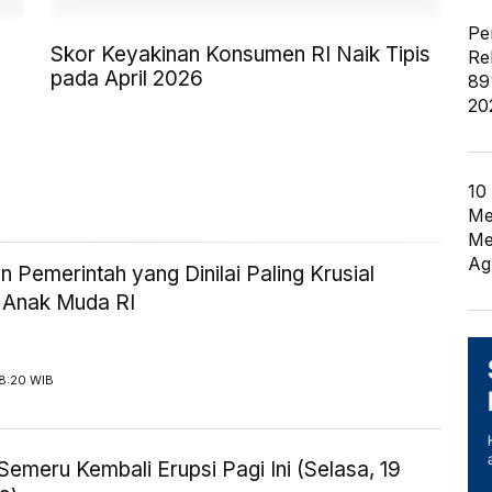
Pe
Skor Keyakinan Konsumen RI Naik Tipis
Re
pada April 2026
89
20
10
Me
Me
Ag
n Pemerintah yang Dinilai Paling Krusial
 Anak Muda RI
 8:20 WIB
emeru Kembali Erupsi Pagi Ini (Selasa, 19