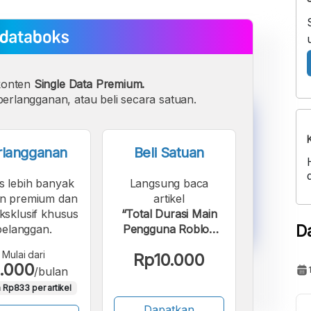
konten
Single Data Premium.
erlangganan, atau beli secara satuan.
rlangganan
Beli Satuan
s lebih banyak
Langsung baca
n premium dan
artikel
eksklusif khusus
“Total Durasi Main
D
pelanggan.
Pengguna Roblox
Global Meningkat
Mulai dari
Rp10.000
sampai Kuartal II
.000
/bulan
2025”.
 Rp833 per artikel
Dapatkan