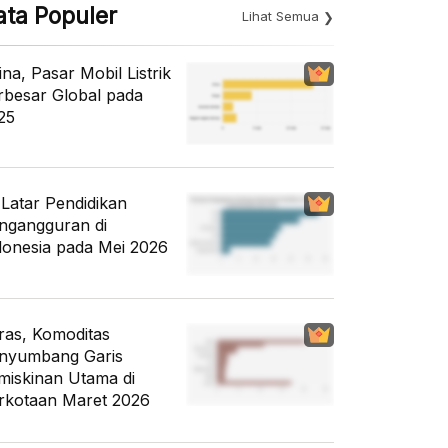
ata Populer
Lihat Semua
ina, Pasar Mobil Listrik
rbesar Global pada
25
i Latar Pendidikan
ngangguran di
donesia pada Mei 2026
ras, Komoditas
nyumbang Garis
miskinan Utama di
rkotaan Maret 2026