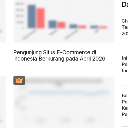
D
Ch
Te
20
Pengunjung Situs E-Commerce di
In
Indonesia Berkurang pada April 2026
Pe
In
Be
Pe
Ke
Pe