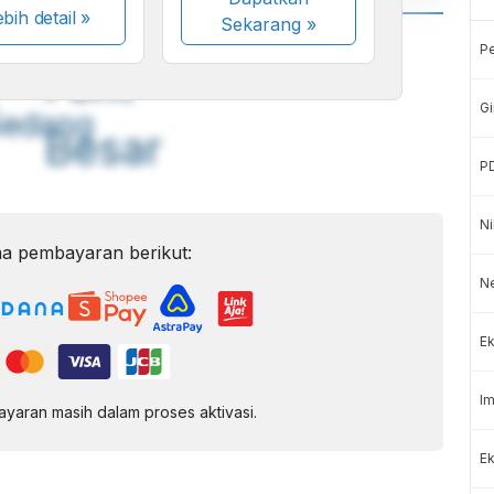
bih detail »
Sekarang
»
A
A
P
ont
Font
Gi
Sedang
Besar
P
Ni
a pembayaran berikut:
N
Ek
Im
aran masih dalam proses aktivasi.
Ek