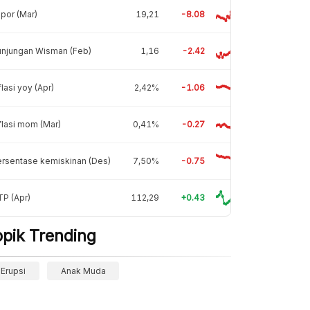
por (Mar)
19,21
-8.08
unjungan Wisman (Feb)
1,16
-2.42
flasi yoy (Apr)
2,42%
-1.06
flasi mom (Mar)
0,41%
-0.27
rsentase kemiskinan (Des)
7,50%
-0.75
P (Apr)
112,29
+0.43
opik Trending
Erupsi
Anak Muda