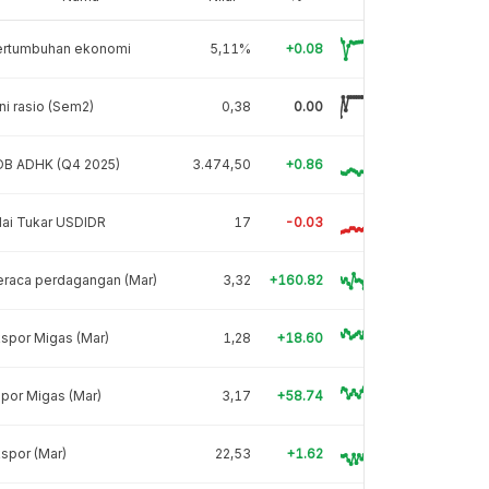
ertumbuhan ekonomi
5,11%
+0.08
ni rasio (Sem2)
0,38
0.00
DB ADHK (Q4 2025)
3.474,50
+0.86
lai Tukar USDIDR
17
-0.03
eraca perdagangan (Mar)
3,32
+160.82
spor Migas (Mar)
1,28
+18.60
por Migas (Mar)
3,17
+58.74
spor (Mar)
22,53
+1.62