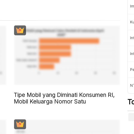
Im
K
In
In
Pe
NT
Tipe Mobil yang Diminati Konsumen RI,
T
Mobil Keluarga Nomor Satu