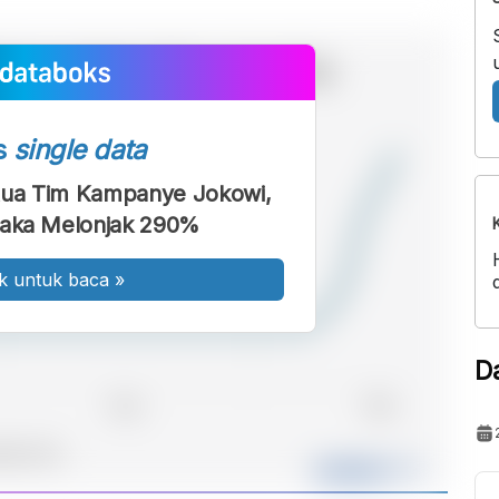
s
single data
etua Tim Kampanye Jokowi,
aka Melonjak 290%
k untuk baca
»
D