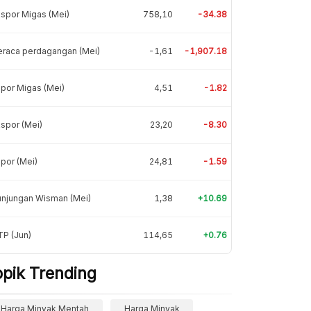
spor Migas (Mei)
758,10
-34.38
eraca perdagangan (Mei)
-1,61
-1,907.18
por Migas (Mei)
4,51
-1.82
spor (Mei)
23,20
-8.30
por (Mei)
24,81
-1.59
unjungan Wisman (Mei)
1,38
+10.69
P (Jun)
114,65
+0.76
opik Trending
Harga Minyak Mentah
Harga Minyak