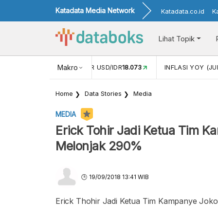
Katadata Media Network
Katadata.co.id
K
Lihat Topik
 (MEI)
1,38
NILAI TUKAR USD/IDR
Makro
18.073
INFLASI YOY (JU
Home
Data Stories
Media
MEDIA
Erick Tohir Jadi Ketua Tim
Melonjak 290%
19/09/2018 13:41 WIB
Erick Thohir Jadi Ketua Tim Kampanye Jo