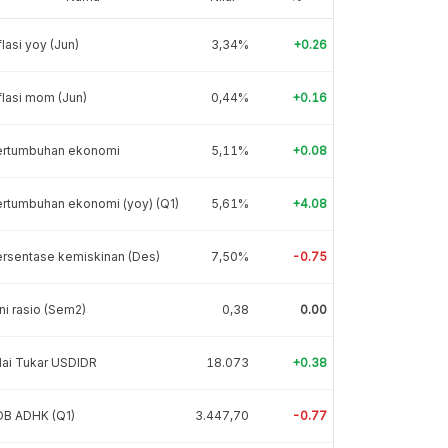
flasi yoy (Jun)
3,34%
+0.26
flasi mom (Jun)
0,44%
+0.16
ertumbuhan ekonomi
5,11%
+0.08
rtumbuhan ekonomi (yoy) (Q1)
5,61%
+4.08
rsentase kemiskinan (Des)
7,50%
-0.75
ni rasio (Sem2)
0,38
0.00
lai Tukar USDIDR
18.073
+0.38
DB ADHK (Q1)
3.447,70
-0.77