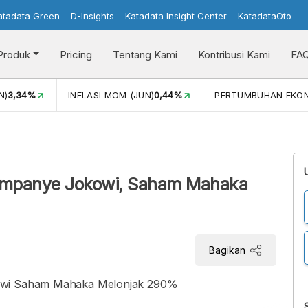
atadata Green
D-Insights
Katadata Insight Center
KatadataOto
Produk
Pricing
Tentang Kami
Kontribusi Kami
FA
N)
3,34%
INFLASI MOM (JUN)
0,44%
PERTUMBUHAN EKO
 Kampanye Jokowi, Saham Mahaka
Bagikan
kowi Saham Mahaka Melonjak 290%