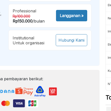
Ek
Professional
,
Langganan
»
Rp100.000
N
Rp150.000
/bulan
Im
Institutional
Hubungi Kami
Untuk organisasi
Ek
Im
K
a pembayaran berikut:
NT
T