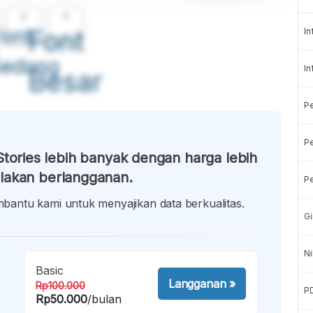
A
A
ont
Font
In
Sedang
In
Besar
P
Pe
tories lebih banyak dengan harga lebih
lakan berlangganan.
Pe
antu kami untuk menyajikan data berkualitas.
Gi
Ni
Basic
Langganan
»
Rp100.000
P
Rp50.000
/bulan