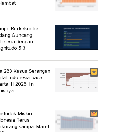
lambat
mpa Berkekuatan
dang Guncang
donesia dengan
gnitudo 5,3
a 283 Kasus Serangan
gital Indonesia pada
rtal II 2026, Ini
nisnya
nduduk Miskin
donesia Terus
rkurang sampai Maret