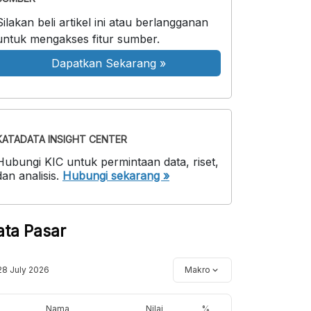
Silakan beli artikel ini atau berlangganan
untuk mengakses fitur sumber.
Dapatkan Sekarang
»
KATADATA INSIGHT CENTER
Hubungi KIC untuk permintaan data, riset,
dan analisis.
Hubungi sekarang »
ata Pasar
28 July 2026
Makro
Nama
Nilai
%