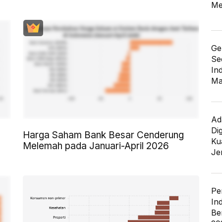
Me
Ge
Se
In
Ma
Ad
Di
Harga Saham Bank Besar Cenderung
Kua
Melemah pada Januari-April 2026
Je
Pe
In
Be