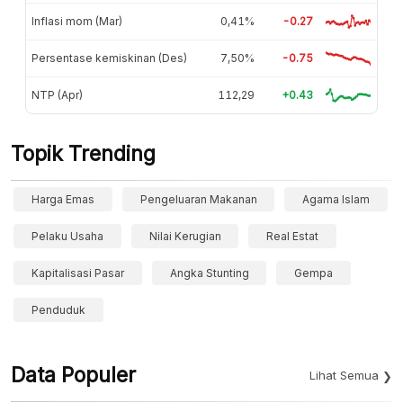
Inflasi mom (Mar)
0,41%
-0.27
Persentase kemiskinan (Des)
7,50%
-0.75
NTP (Apr)
112,29
+0.43
Topik Trending
Harga Emas
Pengeluaran Makanan
Agama Islam
Pelaku Usaha
Nilai Kerugian
Real Estat
Kapitalisasi Pasar
Angka Stunting
Gempa
Penduduk
Data Populer
Lihat Semua