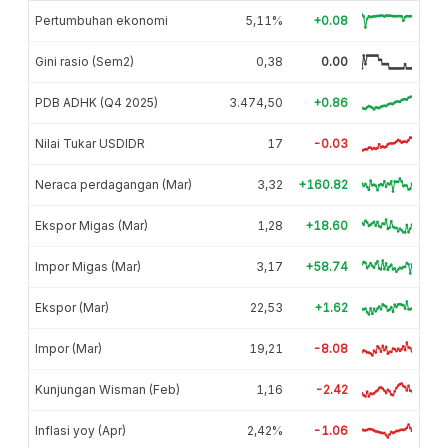
Pertumbuhan ekonomi
5,11%
+0.08
Gini rasio (Sem2)
0,38
0.00
PDB ADHK (Q4 2025)
3.474,50
+0.86
Nilai Tukar USDIDR
17
-0.03
Neraca perdagangan (Mar)
3,32
+160.82
Ekspor Migas (Mar)
1,28
+18.60
Impor Migas (Mar)
3,17
+58.74
Ekspor (Mar)
22,53
+1.62
Impor (Mar)
19,21
-8.08
Kunjungan Wisman (Feb)
1,16
-2.42
Inflasi yoy (Apr)
2,42%
-1.06