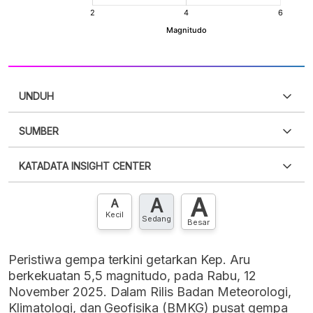
UNDUH
SUMBER
PDF
PNG
Silakan
login
untuk mengakses informasi ini
.
Belum
KATADATA INSIGHT CENTER
punya akun?
Silakan
Daftar sekarang
,
GRATIS!
XLS
EMBED
A
A
Hubungi sekarang »
A
Kecil
Sedang
Besar
Peristiwa gempa terkini getarkan Kep. Aru
berkekuatan 5,5 magnitudo, pada Rabu, 12
November 2025. Dalam Rilis Badan Meteorologi,
Klimatologi, dan Geofisika (BMKG) pusat gempa