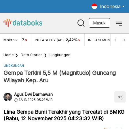
Indonesia
Masuk
Makro
17
2,42%
0,4
KAR USD/IDR
INFLASI YOY (APR)
INFLASI MOM (MAR)
Home
Data Stories
Lingkungan
LINGKUNGAN
Gempa Terkini 5,5 M (Magnitudo) Guncang
Wilayah Kep. Aru
Agus Dwi Darmawan
12/11/2025 05:21 WIB
Lima Gempa Bumi Terakhir yang Tercatat di BMKG
(Rabu, 12 November 2025 04:23:32 WIB)