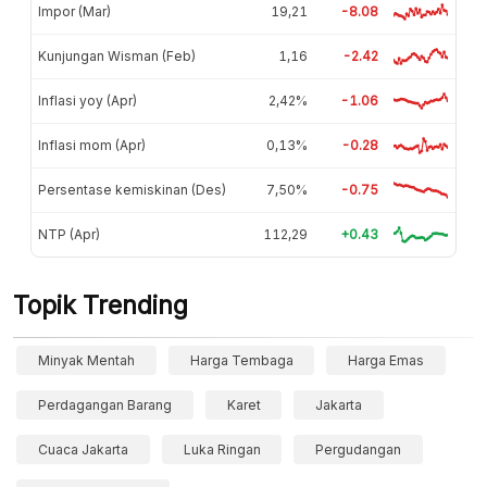
Impor (Mar)
19,21
-8.08
Kunjungan Wisman (Feb)
1,16
-2.42
Inflasi yoy (Apr)
2,42%
-1.06
Inflasi mom (Apr)
0,13%
-0.28
Persentase kemiskinan (Des)
7,50%
-0.75
NTP (Apr)
112,29
+0.43
Topik Trending
Minyak Mentah
Harga Tembaga
Harga Emas
Perdagangan Barang
Karet
Jakarta
Cuaca Jakarta
Luka Ringan
Pergudangan