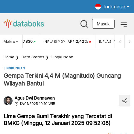
Indonesia
Masuk
Makro
17.830
2,42%
KAR USD/IDR
INFLASI YOY (APR)
INFLASI MOM (APR)
Home
Data Stories
Lingkungan
LINGKUNGAN
Gempa Terkini 4,4 M (Magnitudo) Guncang
Wilayah Bantul
Agus Dwi Darmawan
12/01/2025 10:10 WIB
Lima Gempa Bumi Terakhir yang Tercatat di
BMKG (Minggu, 12 Januari 2025 09:52:08)