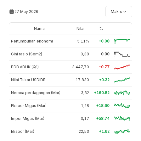
27 May 2026
Makro
Nama
Nilai
%
Pertumbuhan ekonomi
5,11%
+0.08
Gini rasio (Sem2)
0,38
0.00
PDB ADHK (Q1)
3.447,70
-0.77
Nilai Tukar USDIDR
17.830
+0.32
Neraca perdagangan (Mar)
3,32
+160.82
Ekspor Migas (Mar)
1,28
+18.60
Impor Migas (Mar)
3,17
+58.74
Ekspor (Mar)
22,53
+1.62