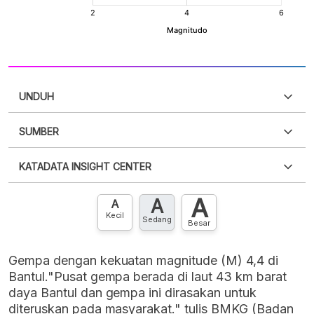
UNDUH
SUMBER
PDF
PNG
Silakan
login
untuk mengakses informasi ini
.
Belum
KATADATA INSIGHT CENTER
punya akun?
Silakan
Daftar sekarang
,
GRATIS!
XLS
EMBED
A
A
Hubungi sekarang »
A
Kecil
Sedang
Besar
Gempa dengan kekuatan magnitude (M) 4,4 di
Bantul."Pusat gempa berada di laut 43 km barat
daya Bantul dan gempa ini dirasakan untuk
diteruskan pada masyarakat." tulis BMKG (Badan