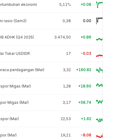
ertumbuhan ekonomi
5,11%
+0.08
ni rasio (Sem2)
0,38
0.00
DB ADHK (Q4 2025)
3.474,50
+0.86
lai Tukar USDIDR
17
-0.03
eraca perdagangan (Mar)
3,32
+160.82
spor Migas (Mar)
1,28
+18.60
por Migas (Mar)
3,17
+58.74
spor (Mar)
22,53
+1.62
por (Mar)
19,21
-8.08