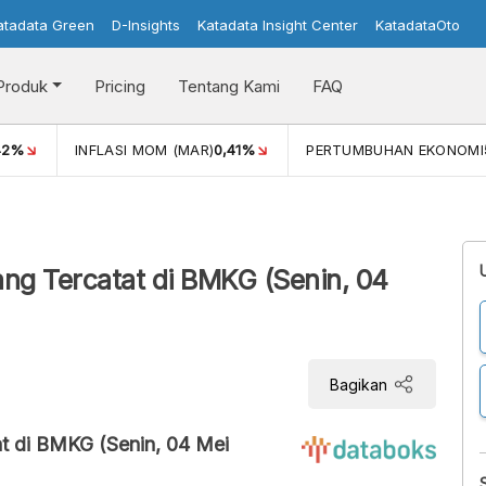
atadata Green
D-Insights
Katadata Insight Center
KatadataOto
Produk
Pricing
Tentang Kami
FAQ
42%
INFLASI MOM (MAR)
0,41%
PERTUMBUHAN EKONOMI
ng Tercatat di BMKG (Senin, 04
Bagikan
t di BMKG (Senin, 04 Mei