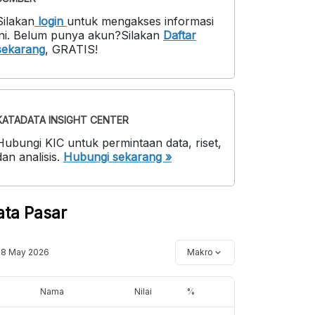
Silakan
login
untuk mengakses informasi
ni
.
Belum punya akun?
Silakan
Daftar
sekarang
,
GRATIS!
KATADATA INSIGHT CENTER
Hubungi KIC untuk permintaan data, riset,
dan analisis.
Hubungi sekarang »
ata Pasar
18 May 2026
Makro
Nama
Nilai
%