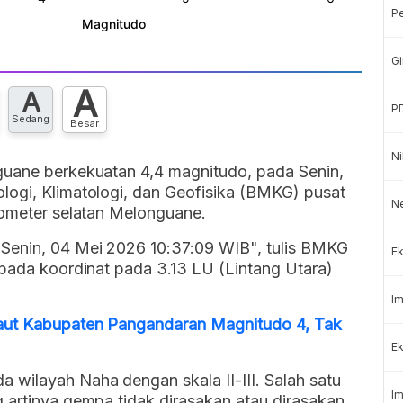
P
Gi
A
A
P
Sedang
Besar
Ni
guane berkekuatan 4,4 magnitudo, pada Senin,
logi, Klimatologi, dan Geofisika (BMKG) pusat
N
lometer selatan Melonguane.
Senin, 04 Mei 2026 10:37:09 WIB", tulis BMKG
Ek
 pada koordinat pada 3.13 LU (Lintang Utara)
Im
aut Kabupaten Pangandaran Magnitudo 4, Tak
Ek
wilayah Naha dengan skala II-III. Salah satu
Im
 artinya gempa tidak dirasakan atau dirasakan