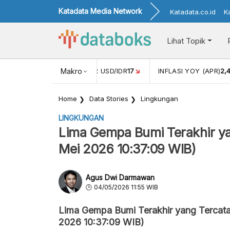
Katadata Media Network
Katadata.co.id
K
Lihat Topik
 (FEB)
1,16
NILAI TUKAR USD/IDR
Makro
17
INFLASI YOY (APR)
2,
Home
Data Stories
Lingkungan
LINGKUNGAN
Lima Gempa Bumi Terakhir ya
Mei 2026 10:37:09 WIB)
Agus Dwi Darmawan
04/05/2026 11:55 WIB
Lima Gempa Bumi Terakhir yang Tercata
2026 10:37:09 WIB)