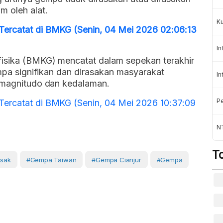
m oleh alat.
K
Tercatat di BMKG (Senin, 04 Mei 2026 02:06:13
In
fisika (BMKG) mencatat dalam sepekan terakhir
empa signifikan dan dirasakan masyarakat
In
i magnitudo dan kedalaman.
Pe
Tercatat di BMKG (Senin, 04 Mei 2026 10:37:09
NT
T
sak
#gempa Taiwan
#gempa Cianjur
#gempa