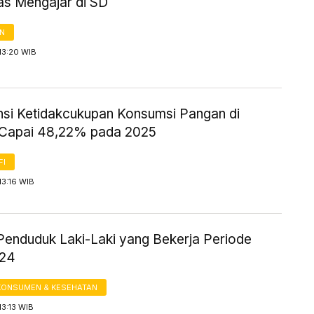
as Mengajar di SD
AN
13:20 WIB
nsi Ketidakcukupan Konsumsi Pangan di
Capai 48,22% pada 2025
FI
13:16 WIB
Penduduk Laki-Laki yang Bekerja Periode
024
KONSUMEN & KESEHATAN
13:13 WIB