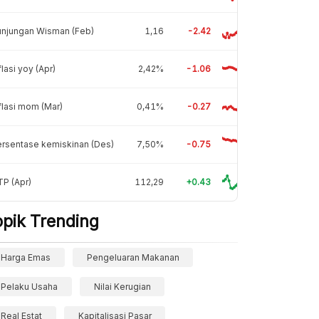
unjungan Wisman (Feb)
1,16
-2.42
flasi yoy (Apr)
2,42%
-1.06
flasi mom (Mar)
0,41%
-0.27
rsentase kemiskinan (Des)
7,50%
-0.75
P (Apr)
112,29
+0.43
opik Trending
Harga Emas
Pengeluaran Makanan
Pelaku Usaha
Nilai Kerugian
Real Estat
Kapitalisasi Pasar