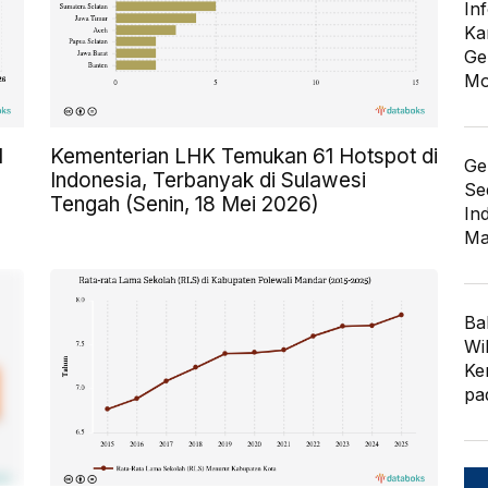
In
Ka
Ge
Mo
l
Kementerian LHK Temukan 61 Hotspot di
Ge
Indonesia, Terbanyak di Sulawesi
Se
Tengah (Senin, 18 Mei 2026)
In
Ma
Ba
Wi
Ke
pa