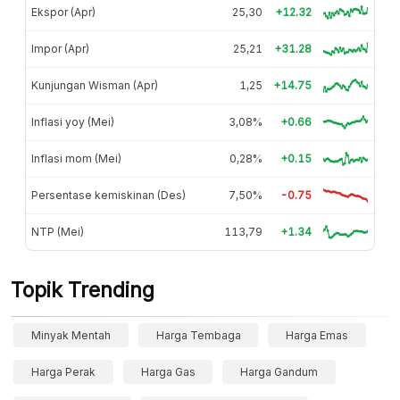
Ekspor (Apr)
25,30
+12.32
Impor (Apr)
25,21
+31.28
Kunjungan Wisman (Apr)
1,25
+14.75
Inflasi yoy (Mei)
3,08%
+0.66
Inflasi mom (Mei)
0,28%
+0.15
Persentase kemiskinan (Des)
7,50%
-0.75
NTP (Mei)
113,79
+1.34
Topik Trending
Minyak Mentah
Harga Tembaga
Harga Emas
Harga Perak
Harga Gas
Harga Gandum