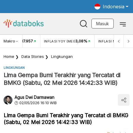
Indonesia
Masuk
Makro
17.957
3,08%
UKAR USD/IDR
INFLASI YOY (MEI)
INFLASI MOM (MEI)
Home
Data Stories
Lingkungan
LINGKUNGAN
Lima Gempa Bumi Terakhir yang Tercatat di
BMKG (Sabtu, 02 Mei 2026 14:42:33 WIB)
Agus Dwi Darmawan
02/05/2026 16:10 WIB
Lima Gempa Bumi Terakhir yang Tercatat di BMKG
(Sabtu, 02 Mei 2026 14:42:33 WIB)