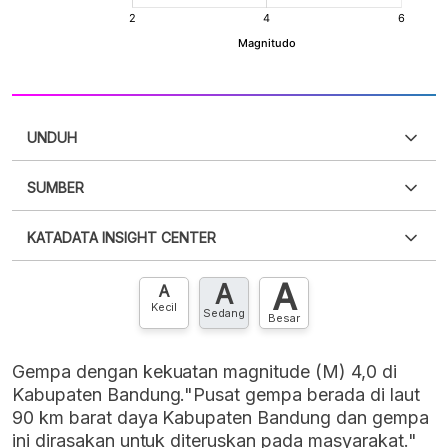
UNDUH
SUMBER
PDF
PNG
Silakan
login
untuk mengakses informasi ini
.
Belum
KATADATA INSIGHT CENTER
punya akun?
Silakan
Daftar sekarang
,
GRATIS!
XLS
EMBED
A
A
Hubungi sekarang »
A
Kecil
Sedang
Besar
Gempa dengan kekuatan magnitude (M) 4,0 di
Kabupaten Bandung."Pusat gempa berada di laut
90 km barat daya Kabupaten Bandung dan gempa
ini dirasakan untuk diteruskan pada masyarakat."