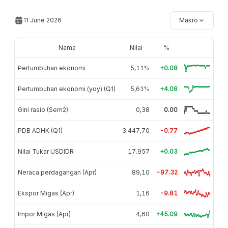
11 June 2026
Makro
Nama
Nilai
%
Pertumbuhan ekonomi
5,11%
+0.08
Pertumbuhan ekonomi (yoy) (Q1)
5,61%
+4.08
Gini rasio (Sem2)
0,38
0.00
PDB ADHK (Q1)
3.447,70
-0.77
Nilai Tukar USDIDR
17.957
+0.03
Neraca perdagangan (Apr)
89,10
-97.32
Ekspor Migas (Apr)
1,16
-9.81
Impor Migas (Apr)
4,60
+45.09