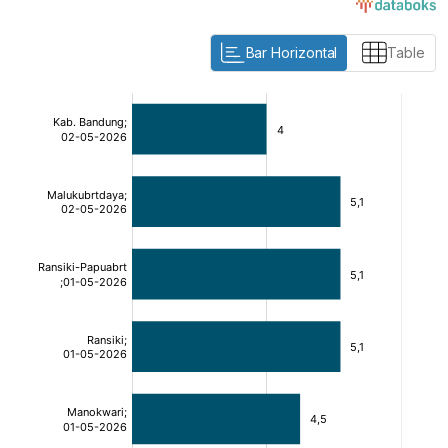
Bar Horizontal
Table
:
:
[/]
[/]
[bold]
[bold]