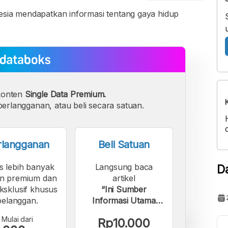
nesia mendapatkan informasi tentang gaya hidup
konten
Single Data Premium.
erlangganan, atau beli secara satuan.
rlangganan
Beli Satuan
s lebih banyak
Langsung baca
D
n premium dan
artikel
eksklusif khusus
“Ini Sumber
pelanggan.
Informasi Utama
Warga RI tentang
Mulai dari
Rp10.000
Gaya Hidup