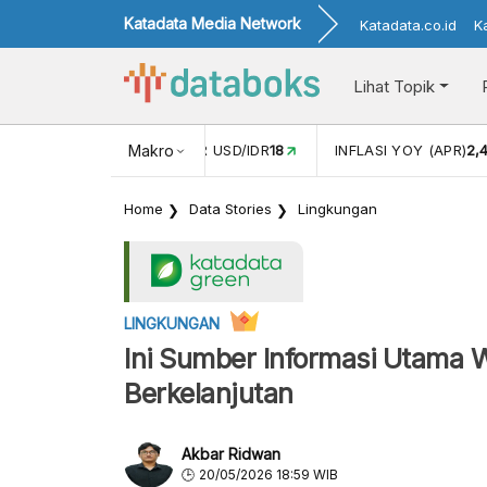
Katadata Media Network
Katadata.co.id
K
Lihat Topik
 (FEB)
1,16
NILAI TUKAR USD/IDR
Makro
18
INFLASI YOY (APR)
2,
Home
Data Stories
Lingkungan
LINGKUNGAN
Ini Sumber Informasi Utama 
Berkelanjutan
Akbar Ridwan
20/05/2026 18:59 WIB