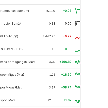
ertumbuhan ekonomi
5,11%
+0.08
ni rasio (Sem2)
0,38
0.00
DB ADHK (Q1)
3.447,70
-0.77
lai Tukar USDIDR
18
+0.30
eraca perdagangan (Mar)
3,32
+160.82
spor Migas (Mar)
1,28
+18.60
por Migas (Mar)
3,17
+58.74
spor (Mar)
22,53
+1.62