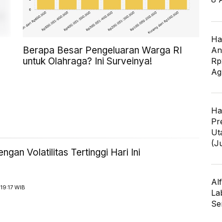
Ha
Berapa Besar Pengeluaran Warga RI
An
untuk Olahraga? Ini Surveinya!
Rp
Ag
Ha
Pr
Ut
(J
engan Volatilitas Tertinggi Hari Ini
Al
19:17 WIB
La
Se