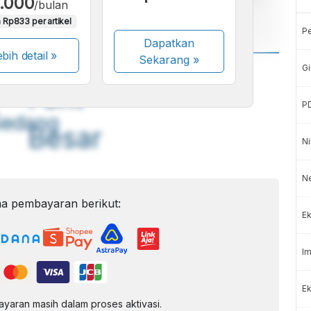
.000
/bulan
Berkelanjutan”.
 Rp833 per artikel
P
Dapatkan
bih detail »
Sekarang
»
Gi
A
A
ont
Font
P
Sedang
Besar
Ni
N
a pembayaran berikut:
Ek
Im
Ek
aran masih dalam proses aktivasi.