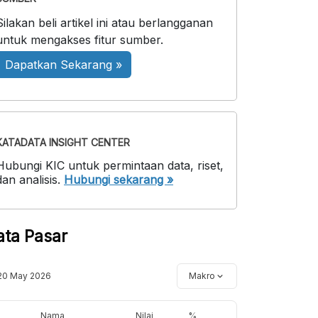
Silakan beli artikel ini atau berlangganan
untuk mengakses fitur sumber.
Dapatkan Sekarang »
KATADATA INSIGHT CENTER
Hubungi KIC untuk permintaan data, riset,
dan analisis.
Hubungi sekarang »
ata Pasar
20 May 2026
Makro
Nama
Nilai
%