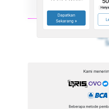
50
Hanya
Dapatkan
Le
Sekarang
»
A
Font
F
Kecil
Kami menerim
Beberapa metode pembay