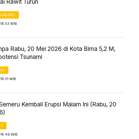
ai Rawit Turun
& MAKRO
 18:53 WIB
mpa Rabu, 20 Mei 2026 di Kota Bima 5,2 M,
potensi Tsunami
AN
18:51 WIB
Semeru Kembali Erupsi Malam Ini (Rabu, 20
6)
FI
 18:49 WIB