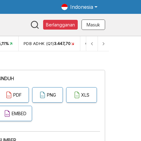
Indonesia
Berlangganan
Masuk
5,11%
PDB ADHK (Q1)
3.447,70
GINI RASIO (SEM2)
0,38
UNDUH
PDF
PNG
XLS
EMBED
SUMBER