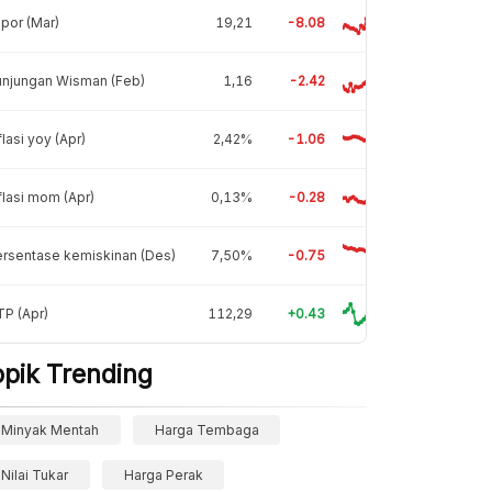
por (Mar)
19,21
-8.08
unjungan Wisman (Feb)
1,16
-2.42
flasi yoy (Apr)
2,42%
-1.06
flasi mom (Apr)
0,13%
-0.28
rsentase kemiskinan (Des)
7,50%
-0.75
P (Apr)
112,29
+0.43
opik Trending
Minyak Mentah
Harga Tembaga
Nilai Tukar
Harga Perak