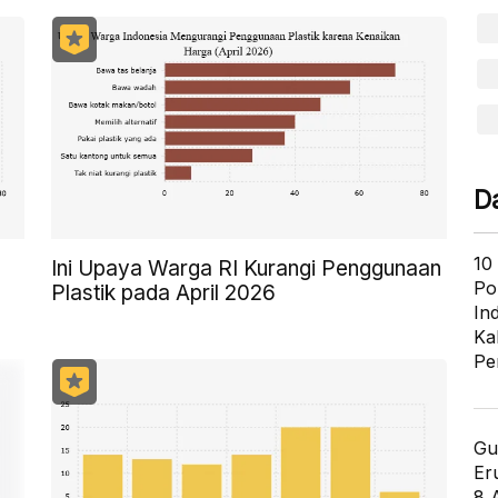
D
10
Ini Upaya Warga RI Kurangi Penggunaan
Po
Plastik pada April 2026
In
Ka
Pe
Gu
Er
8 