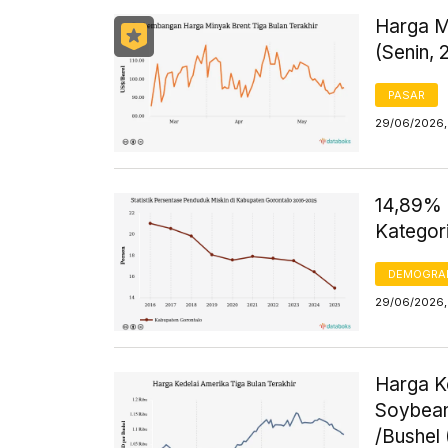
Harga M
(Senin, 
PASAR
29/06/2026,
14,89% 
Kategori
DEMOGRA
29/06/2026, 
Harga K
Soybean
/Bushel 