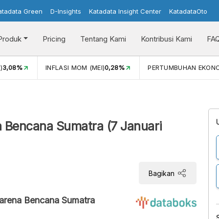
atadata Green
D-Insights
Katadata Insight Center
KatadataOto
Produk
Pricing
Tentang Kami
Kontribusi Kami
FA
)
3,08%
INFLASI MOM (MEI)
0,28%
PERTUMBUHAN EKON
a Bencana Sumatra (7 Januari
Bagikan
karena Bencana Sumatra