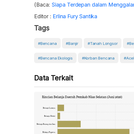
(Baca:
Siapa Terdepan dalam Menggala
Editor :
Erlina Fury Santika
Tags
#bencana
#banjir
#tanah Longsor
#Be
#bencana Ekologis
#korban Bencana
#Ace
Data Terkait