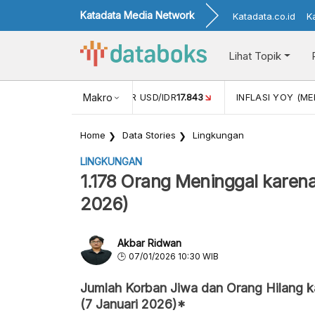
Katadata Media Network
Katadata.co.id
K
Lihat Topik
 (APR)
1,25
NILAI TUKAR USD/IDR
Makro
17.843
INFLASI YOY (MEI
Home
Data Stories
Lingkungan
LINGKUNGAN
1.178 Orang Meninggal karen
2026)
Akbar Ridwan
07/01/2026 10:30 WIB
Jumlah Korban Jiwa dan Orang Hilang 
(7 Januari 2026)*