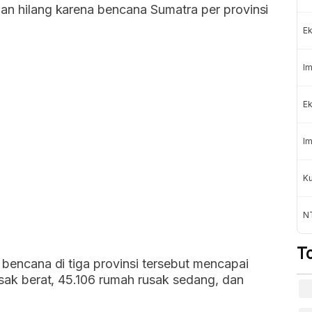
dan hilang karena bencana Sumatra per provinsi
Ek
Im
Ek
Im
Ku
N
T
a bencana di tiga provinsi tersebut mencapai
rusak berat, 45.106 rumah rusak sedang, dan