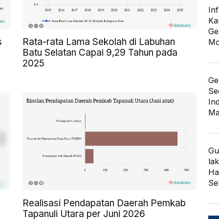
In
Ka
Ge
s
Rata-rata Lama Sekolah di Labuhan
Mo
Batu Selatan Capai 9,29 Tahun pada
2025
Ge
Se
In
Ma
Gu
lak
Har
Se
Realisasi Pendapatan Daerah Pemkab
Tapanuli Utara per Juni 2026