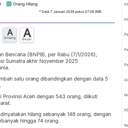
In
In
A
A
P
Sedang
Besar
Pe
n Bencana (BNPB), per Rabu (7/1/2026),
vinsi Sumatra akhir November 2025
Pe
nia.
ambah satu orang dibandingkan dengan data 5
Gi
.
Ni
 Provinsi Aceh dengan 543 orang, diikuti
arat.
P
dinyatakan hilang sebanyak 148 orang, dengan
erbanyak hingga 74 orang.
Ne