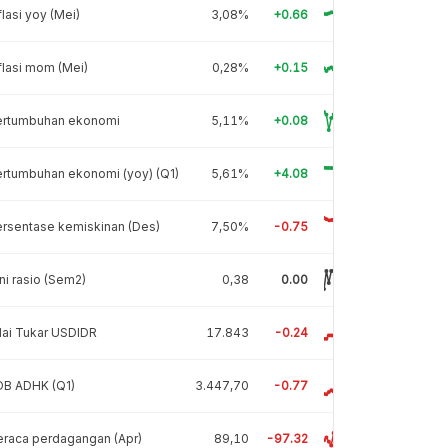
flasi yoy (Mei)
3,08%
+0.66
flasi mom (Mei)
0,28%
+0.15
ertumbuhan ekonomi
5,11%
+0.08
rtumbuhan ekonomi (yoy) (Q1)
5,61%
+4.08
rsentase kemiskinan (Des)
7,50%
-0.75
ni rasio (Sem2)
0,38
0.00
lai Tukar USDIDR
17.843
-0.24
DB ADHK (Q1)
3.447,70
-0.77
raca perdagangan (Apr)
89,10
-97.32