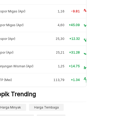
spor Migas (Apr)
1,16
-9.81
por Migas (Apr)
4,60
+45.09
spor (Apr)
25,30
+12.32
por (Apr)
25,21
+31.28
njungan Wisman (Apr)
1,25
+14.75
TP (Mei)
113,79
+1.34
opik Trending
Harga Minyak
Harga Tembaga