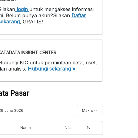
Silakan
login
untuk mengakses informasi
ni
.
Belum punya akun?
Silakan
Daftar
sekarang
,
GRATIS!
KATADATA INSIGHT CENTER
Hubungi KIC untuk permintaan data, riset,
dan analisis.
Hubungi sekarang »
ata Pasar
29 June 2026
Makro
Nama
Nilai
%