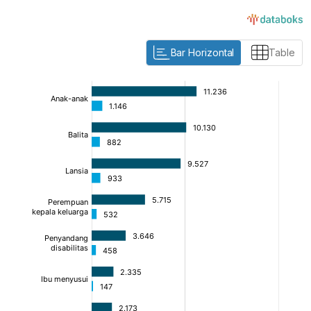
Bar Horizontal
Table
:
:
:
[/]
[/]
[/]
[bold]
[bold]
[bold]