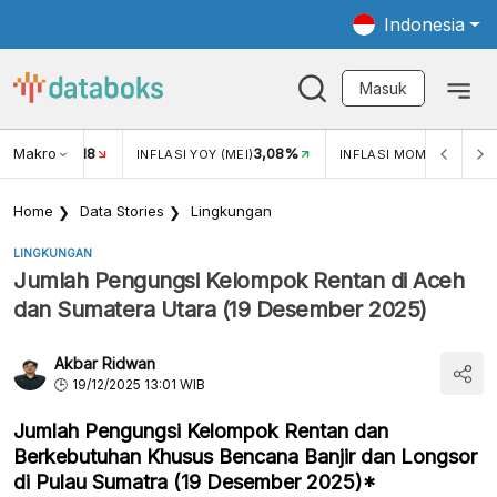
Indonesia
Masuk
Makro
18
3,08%
0,2
UKAR USD/IDR
INFLASI YOY (MEI)
INFLASI MOM (MEI)
Home
Data Stories
Lingkungan
LINGKUNGAN
Jumlah Pengungsi Kelompok Rentan di Aceh
dan Sumatera Utara (19 Desember 2025)
Akbar Ridwan
19/12/2025 13:01 WIB
Jumlah Pengungsi Kelompok Rentan dan
Berkebutuhan Khusus Bencana Banjir dan Longsor
di Pulau Sumatra (19 Desember 2025)*