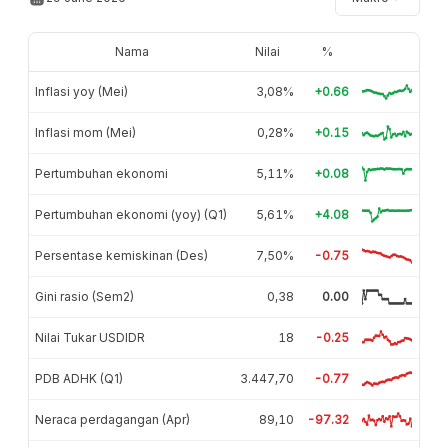
Nama
Nilai
%
Inflasi yoy (Mei)
3,08%
+0.66
Inflasi mom (Mei)
0,28%
+0.15
Pertumbuhan ekonomi
5,11%
+0.08
Pertumbuhan ekonomi (yoy) (Q1)
5,61%
+4.08
Persentase kemiskinan (Des)
7,50%
-0.75
Gini rasio (Sem2)
0,38
0.00
Nilai Tukar USDIDR
18
-0.25
PDB ADHK (Q1)
3.447,70
-0.77
Neraca perdagangan (Apr)
89,10
-97.32