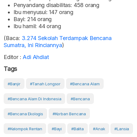
Penyandang disabilitas: 458 orang
Ibu menyusui: 147 orang
Bayi: 214 orang
Ibu hamil: 44 orang
(Baca:
3.274 Sekolah Terdampak Bencana
Sumatra, Ini Rinciannya
)
Editor :
Adi Ahdiat
Tags
#banjir
#tanah Longsor
#Bencana Alam
#Bencana Alam Di Indonesia
#bencana
#bencana Ekologis
#korban Bencana
#kelompok Rentan
#Bayi
#Balita
#Anak
#Lansia