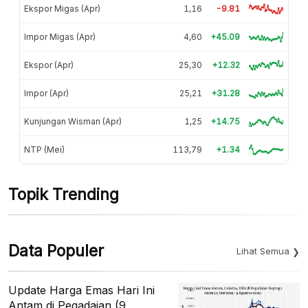
Ekspor Migas (Apr)
1,16
-9.81
Impor Migas (Apr)
4,60
+45.09
Ekspor (Apr)
25,30
+12.32
Impor (Apr)
25,21
+31.28
Kunjungan Wisman (Apr)
1,25
+14.75
NTP (Mei)
113,79
+1.34
Topik Trending
Data Populer
Lihat Semua
Update Harga Emas Hari Ini
Antam di Pegadaian (9