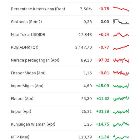
Persentase kemiskinan (Des)
7,50%
-0.75
Gini rasio (Sem2)
0,38
0.00
Nilai Tukar USDIDR
17.843
-0.24
PDB ADHK (Q1)
3.447,70
-0.77
Neraca perdagangan (Apr)
89,10
-97.32
Ekspor Migas (Apr)
1,16
-9.81
Impor Migas (Apr)
4,60
+45.09
Ekspor (Apr)
25,30
+12.32
Impor (Apr)
25,21
+31.28
Kunjungan Wisman (Apr)
1,25
+14.75
NTP (Mei)
113,79
+1.34