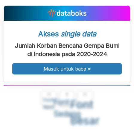
Akses
single data
Jumlah Korban Bencana Gempa Bumi
di Indonesia pada 2020-2024
Masuk untuk baca
»
A
A
A
Font
Font
Font
Kecil
Sedang
Besar