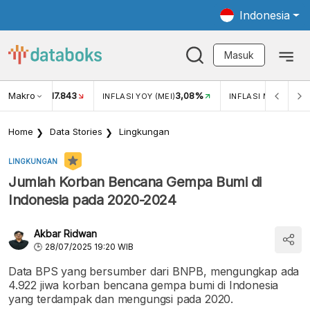
Indonesia
Masuk
Makro
17.843
3,08%
UKAR USD/IDR
INFLASI YOY (MEI)
INFLASI MOM (MEI)
Home
Data Stories
Lingkungan
LINGKUNGAN
Jumlah Korban Bencana Gempa Bumi di
Indonesia pada 2020-2024
Akbar Ridwan
28/07/2025 19:20 WIB
Data BPS yang bersumber dari BNPB, mengungkap ada
4.922 jiwa korban bencana gempa bumi di Indonesia
yang terdampak dan mengungsi pada 2020.