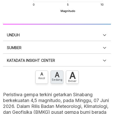
UNDUH
SUMBER
PDF
PNG
Silakan
login
untuk mengakses informasi ini
.
Belum
KATADATA INSIGHT CENTER
punya akun?
Silakan
Daftar sekarang
,
GRATIS!
XLS
EMBED
A
A
Hubungi sekarang »
A
Kecil
Sedang
Besar
Peristiwa gempa terkini getarkan Sinabang
berkekuatan 4,5 magnitudo, pada Minggu, 07 Juni
2026. Dalam Rilis Badan Meteorologi, Klimatologi,
dan Geofisika (BMKG) pusat gempa bumi berada