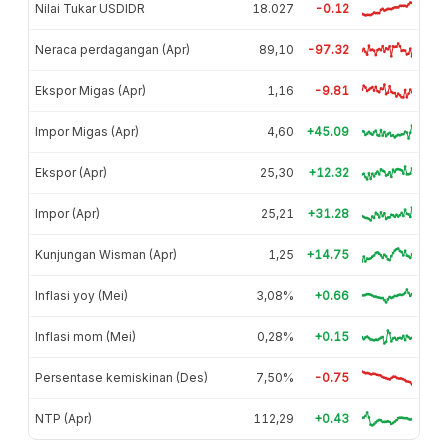
Nilai Tukar USDIDR
18.027
-0.12
Neraca perdagangan (Apr)
89,10
-97.32
Ekspor Migas (Apr)
1,16
-9.81
Impor Migas (Apr)
4,60
+45.09
Ekspor (Apr)
25,30
+12.32
Impor (Apr)
25,21
+31.28
Kunjungan Wisman (Apr)
1,25
+14.75
Inflasi yoy (Mei)
3,08%
+0.66
Inflasi mom (Mei)
0,28%
+0.15
Persentase kemiskinan (Des)
7,50%
-0.75
NTP (Apr)
112,29
+0.43