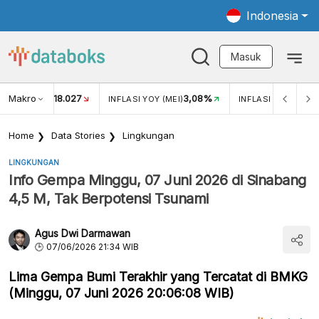
Indonesia
Masuk
Makro
18.027
3,08%
UKAR USD/IDR
INFLASI YOY (MEI)
INFLASI MOM (MEI)
Home
Data Stories
Lingkungan
LINGKUNGAN
Info Gempa Minggu, 07 Juni 2026 di Sinabang
4,5 M, Tak Berpotensi Tsunami
Agus Dwi Darmawan
07/06/2026 21:34 WIB
Lima Gempa Bumi Terakhir yang Tercatat di BMKG
(Minggu, 07 Juni 2026 20:06:08 WIB)