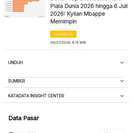
Piala Dunia 2026 hingga 6 Juli
2026: Kylian Mbappe
Memimpin
OLAHRAGA
06/07/2026, 8:15 WIB
UNDUH
PDF
PNG
SUMBER
Silakan
login
untuk mengakses informasi ini
.
Belum
XLS
EMBED
KATADATA INSIGHT CENTER
punya akun?
Silakan
Daftar sekarang
,
GRATIS!
Hubungi sekarang »
Data Pasar