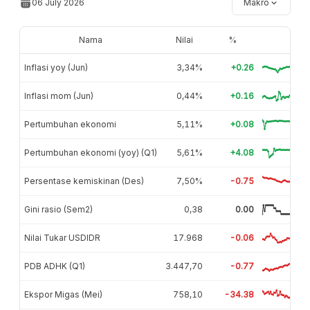
06 July 2026
Makro
Nama
Nilai
%
Inflasi yoy (Jun)
3,34%
+0.26
Inflasi mom (Jun)
0,44%
+0.16
Pertumbuhan ekonomi
5,11%
+0.08
Pertumbuhan ekonomi (yoy) (Q1)
5,61%
+4.08
Persentase kemiskinan (Des)
7,50%
-0.75
Gini rasio (Sem2)
0,38
0.00
Nilai Tukar USDIDR
17.968
-0.06
PDB ADHK (Q1)
3.447,70
-0.77
Ekspor Migas (Mei)
758,10
-34.38