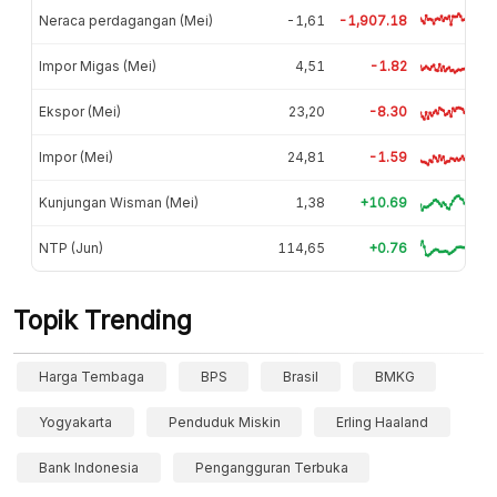
Neraca perdagangan (Mei)
-1,61
-1,907.18
Impor Migas (Mei)
4,51
-1.82
Ekspor (Mei)
23,20
-8.30
Impor (Mei)
24,81
-1.59
Kunjungan Wisman (Mei)
1,38
+10.69
NTP (Jun)
114,65
+0.76
Topik Trending
Harga Tembaga
BPS
Brasil
BMKG
Yogyakarta
Penduduk Miskin
Erling Haaland
Bank Indonesia
Pengangguran Terbuka