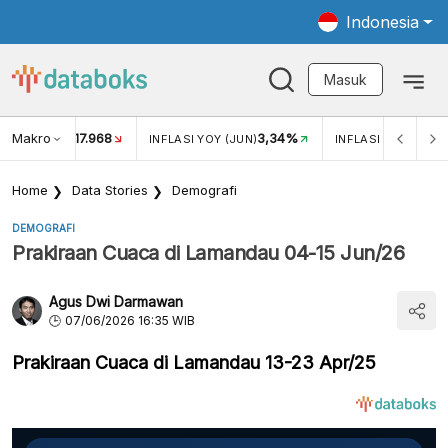
Indonesia
Masuk
Makro
17.968
3,34%
UKAR USD/IDR
INFLASI YOY (JUN)
INFLASI MOM (JUN
Home
Data Stories
Demografi
DEMOGRAFI
Prakiraan Cuaca di Lamandau 04-15 Jun/26
Agus Dwi Darmawan
07/06/2026 16:35 WIB
Prakiraan Cuaca di Lamandau 13-23 Apr/25