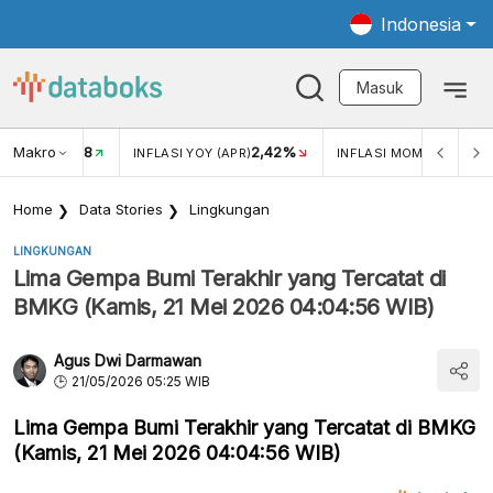
Indonesia
Masuk
Makro
18
2,42%
0,1
KAR USD/IDR
INFLASI YOY (APR)
INFLASI MOM (APR)
Home
Data Stories
Lingkungan
LINGKUNGAN
Lima Gempa Bumi Terakhir yang Tercatat di
BMKG (Kamis, 21 Mei 2026 04:04:56 WIB)
Agus Dwi Darmawan
21/05/2026 05:25 WIB
Lima Gempa Bumi Terakhir yang Tercatat di BMKG
(Kamis, 21 Mei 2026 04:04:56 WIB)