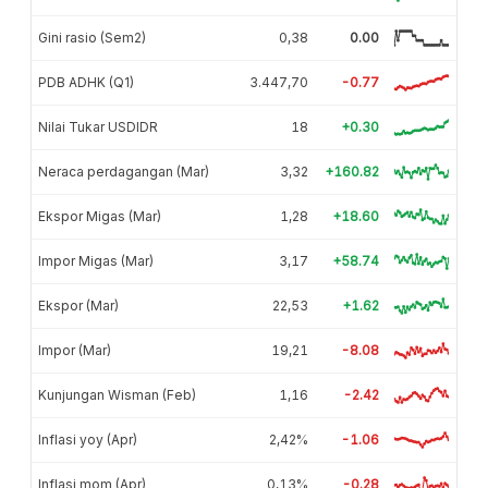
Gini rasio (Sem2)
0,38
0.00
PDB ADHK (Q1)
3.447,70
-0.77
Nilai Tukar USDIDR
18
+0.30
Neraca perdagangan (Mar)
3,32
+160.82
Ekspor Migas (Mar)
1,28
+18.60
Impor Migas (Mar)
3,17
+58.74
Ekspor (Mar)
22,53
+1.62
Impor (Mar)
19,21
-8.08
Kunjungan Wisman (Feb)
1,16
-2.42
Inflasi yoy (Apr)
2,42%
-1.06
Inflasi mom (Apr)
0,13%
-0.28