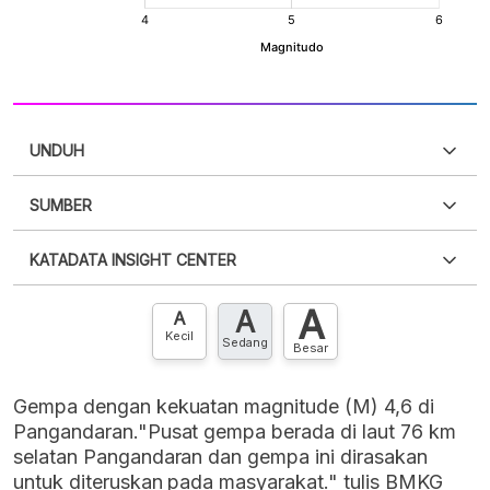
UNDUH
SUMBER
PDF
PNG
Silakan
login
untuk mengakses informasi ini
.
Belum
KATADATA INSIGHT CENTER
punya akun?
Silakan
Daftar sekarang
,
GRATIS!
XLS
EMBED
A
A
Hubungi sekarang »
A
Kecil
Sedang
Besar
Gempa dengan kekuatan magnitude (M) 4,6 di
Pangandaran."Pusat gempa berada di laut 76 km
selatan Pangandaran dan gempa ini dirasakan
untuk diteruskan pada masyarakat." tulis BMKG