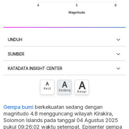
UNDUH
SUMBER
PDF
PNG
Silakan
login
untuk mengakses informasi ini
.
Belum
KATADATA INSIGHT CENTER
punya akun?
Silakan
Daftar sekarang
,
GRATIS!
XLS
EMBED
A
A
Hubungi sekarang »
A
Kecil
Sedang
Besar
Gempa bumi
berkekuatan sedang dengan
magnitudo 4.8 mengguncang wilayah Kirakira,
Solomon Islands pada tanggal 04 Agustus 2025
pukul 09:26:02 waktu setempat. Episenter gempa