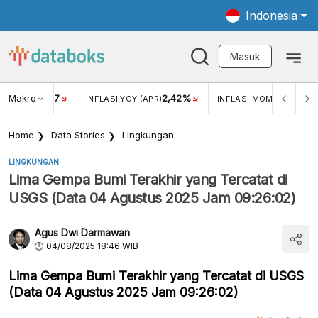
Indonesia
Masuk
Makro
17
2,42%
0,4
KAR USD/IDR
INFLASI YOY (APR)
INFLASI MOM (MAR)
Home
Data Stories
Lingkungan
LINGKUNGAN
Lima Gempa Bumi Terakhir yang Tercatat di
USGS (Data 04 Agustus 2025 Jam 09:26:02)
Agus Dwi Darmawan
04/08/2025 18:46 WIB
Lima Gempa Bumi Terakhir yang Tercatat di USGS
(Data 04 Agustus 2025 Jam 09:26:02)