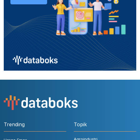
Trending
Topik
Agroindustri