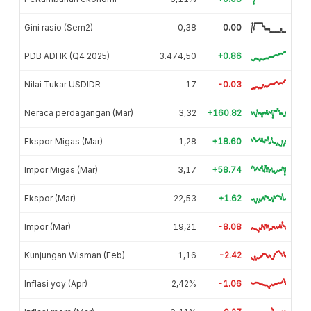
Gini rasio (Sem2)
0,38
0.00
PDB ADHK (Q4 2025)
3.474,50
+0.86
Nilai Tukar USDIDR
17
-0.03
Neraca perdagangan (Mar)
3,32
+160.82
Ekspor Migas (Mar)
1,28
+18.60
Impor Migas (Mar)
3,17
+58.74
Ekspor (Mar)
22,53
+1.62
Impor (Mar)
19,21
-8.08
Kunjungan Wisman (Feb)
1,16
-2.42
Inflasi yoy (Apr)
2,42%
-1.06