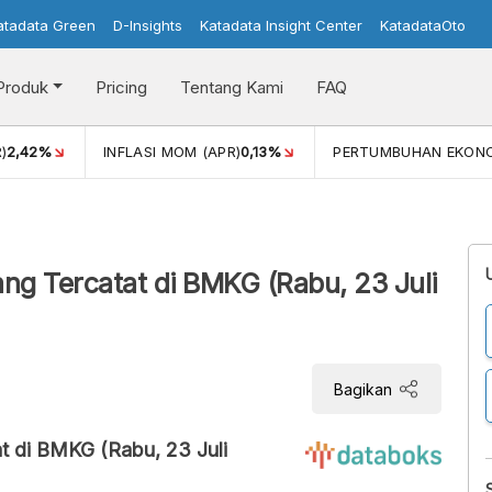
atadata Green
D-Insights
Katadata Insight Center
KatadataOto
Produk
Pricing
Tentang Kami
FAQ
)
2,42%
INFLASI MOM (APR)
0,13%
PERTUMBUHAN EKON
ng Tercatat di BMKG (Rabu, 23 Juli
Bagikan
t di BMKG (Rabu, 23 Juli