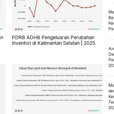
Me
Be
Ke
Pe
an
PDRB ADHB Pengeluaran Perubahan
Inventori di Kalimantan Selatan | 2025
An
De
Pe
20
Ma
de
Ke
Te
20