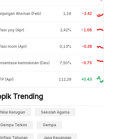
unjungan Wisman (Feb)
1,16
-2.42
flasi yoy (Apr)
2,42%
-1.06
flasi mom (Apr)
0,13%
-0.28
rsentase kemiskinan (Des)
7,50%
-0.75
P (Apr)
112,29
+0.43
opik Trending
Nilai Kerugian
Sekolah Agama
Gempa Terkini
Gempa
Inflasi Tahunan
Jasa Keuangan