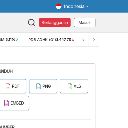
Indonesia
Berlangganan
Masuk
OMI
5,11%
PDB ADHK (Q1)
3.447,70
GINI RASIO (SEM2)
0,38
UNDUH
PDF
PNG
XLS
EMBED
SUMBER