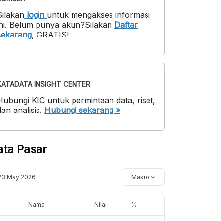
Silakan
login
untuk mengakses informasi
ni
.
Belum punya akun?
Silakan
Daftar
sekarang
,
GRATIS!
KATADATA INSIGHT CENTER
Hubungi KIC untuk permintaan data, riset,
dan analisis.
Hubungi sekarang »
ata Pasar
23 May 2026
Makro
Nama
Nilai
%