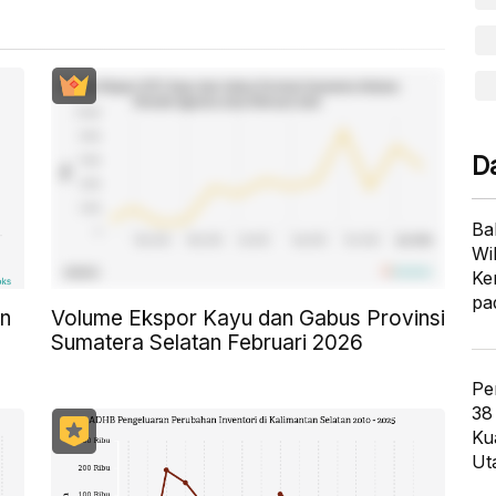
D
Ba
Wi
Ke
pa
an
Volume Ekspor Kayu dan Gabus Provinsi
Sumatera Selatan Februari 2026
Pe
38
Ku
Ut