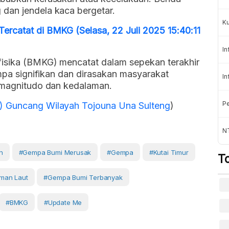
dan jendela kaca bergetar.
K
ercatat di BMKG (Selasa, 22 Juli 2025 15:40:11
In
fisika (BMKG) mencatat dalam sepekan terakhir
empa signifikan dan dirasakan masyarakat
In
i magnitudo dan kedalaman.
Pe
) Guncang Wilayah Tojouna Una Sulteng
)
NT
n
#gempa Bumi Merusak
#gempa
#kutai Timur
T
man Laut
#gempa Bumi Terbanyak
#BMKG
#Update Me