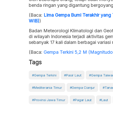
benda ringan yang digantung bergoyang 
(Baca:
Lima Gempa Bumi Terakhir yang T
WIB)
)
Badan Meteorologi Klimatologi dan Geo
di wilayah Indonesia terjadi aktivitas g
sebanyak 17 kali dalam berbagai varias
(Baca:
Gempa Terkini 5,2 M (Magnitudo
Tags
#Gempa Terkini
#pasir Laut
#gempa Taiwa
#Mediterania Timur
#gempa Cianjur
#tana
#provinsi Jawa Timur
#Pagar Laut
#Laut