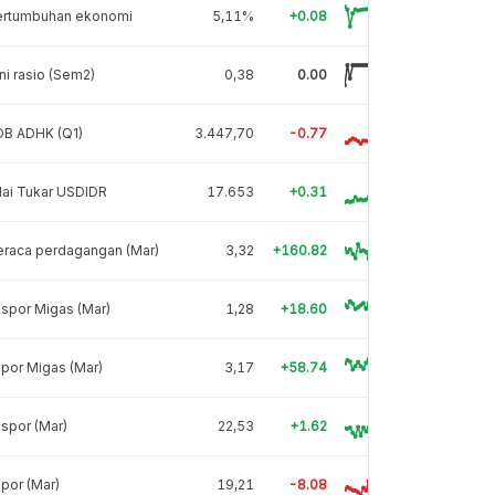
ertumbuhan ekonomi
5,11%
+0.08
ni rasio (Sem2)
0,38
0.00
DB ADHK (Q1)
3.447,70
-0.77
lai Tukar USDIDR
17.653
+0.31
eraca perdagangan (Mar)
3,32
+160.82
spor Migas (Mar)
1,28
+18.60
por Migas (Mar)
3,17
+58.74
spor (Mar)
22,53
+1.62
por (Mar)
19,21
-8.08