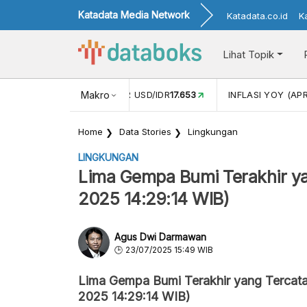
Katadata Media Network
Katadata.co.id
K
Lihat Topik
 (FEB)
1,16
NILAI TUKAR USD/IDR
Makro
17.653
INFLASI YOY (APR
Home
Data Stories
Lingkungan
LINGKUNGAN
Lima Gempa Bumi Terakhir ya
2025 14:29:14 WIB)
Agus Dwi Darmawan
23/07/2025 15:49 WIB
Lima Gempa Bumi Terakhir yang Tercata
2025 14:29:14 WIB)