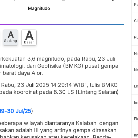
P
Gi
A
A
P
Sedang
Besar
Ni
erkekuatan 3,6 magnitudo, pada Rabu, 23 Juli
limatologi, dan Geofisika (BMKG) pusat gempa
N
r barat daya Alor.
Rabu, 23 Juli 2025 14:29:14 WIB", tulis BMKG
Ek
 pada koordinat pada 8.30 LS (Lintang Selatan)
Im
 19-30 Jul/25
)
Ek
eberapa wilayah diantaranya Kalabahi dengan
asakan adalah III yang artinya gempa dirasakan
Im
yebabkan kerusakan atau kecelakaan. Benda-