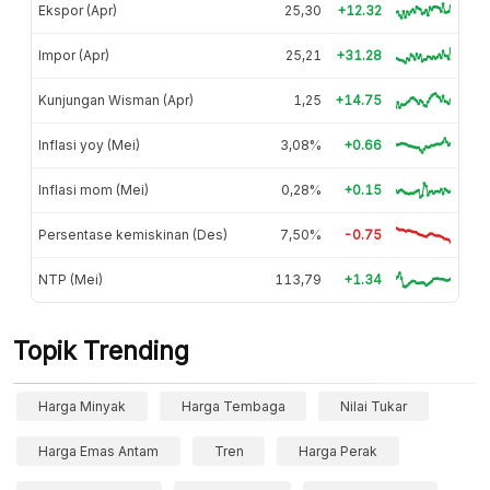
Ekspor (Apr)
25,30
+12.32
Impor (Apr)
25,21
+31.28
Kunjungan Wisman (Apr)
1,25
+14.75
Inflasi yoy (Mei)
3,08%
+0.66
Inflasi mom (Mei)
0,28%
+0.15
Persentase kemiskinan (Des)
7,50%
-0.75
NTP (Mei)
113,79
+1.34
Topik Trending
Harga Minyak
Harga Tembaga
Nilai Tukar
Harga Emas Antam
Tren
Harga Perak