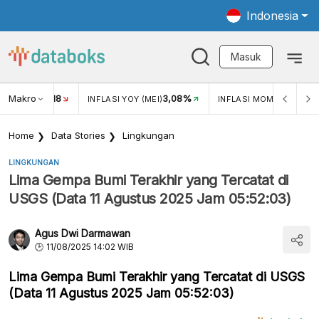
Indonesia
Masuk
Makro
18
3,08%
0,2
UKAR USD/IDR
INFLASI YOY (MEI)
INFLASI MOM (MEI)
Home
Data Stories
Lingkungan
LINGKUNGAN
Lima Gempa Bumi Terakhir yang Tercatat di
USGS (Data 11 Agustus 2025 Jam 05:52:03)
Agus Dwi Darmawan
11/08/2025 14:02 WIB
Lima Gempa Bumi Terakhir yang Tercatat di USGS
(Data 11 Agustus 2025 Jam 05:52:03)