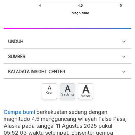
UNDUH
SUMBER
PDF
PNG
Silakan
login
untuk mengakses informasi ini
.
Belum
KATADATA INSIGHT CENTER
punya akun?
Silakan
Daftar sekarang
,
GRATIS!
XLS
EMBED
A
A
Hubungi sekarang »
A
Kecil
Sedang
Besar
Gempa bumi
berkekuatan sedang dengan
magnitudo 4.5 mengguncang wilayah False Pass,
Alaska pada tanggal 11 Agustus 2025 pukul
05:52:03 waktu setempat. Episenter gempa