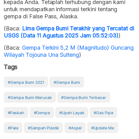
kepada Anda. Tetaplah terhubung dengan kami
untuk mendapatkan informasi terkini tentang
gempa di False Pass, Alaska.
(Baca:
Lima Gempa Bumi Terakhir yang Tercatat di
USGS (Data 11 Agustus 2025 Jam 05:52:03)
)
(Baca:
Gempa Terkini 5,2 M (Magnitudo) Guncang
Wilayah Tojouna Una Sulteng
)
Tags
#gempa Bumi 2021
#Gempa Bumi
#gempa Bumi Merusak
#gempa Bumi Terbesar
#paskah
#gempa
#upah Layak
#Gas Pipa
#pala
#Sampah Plastik
#aspal
#Update Me