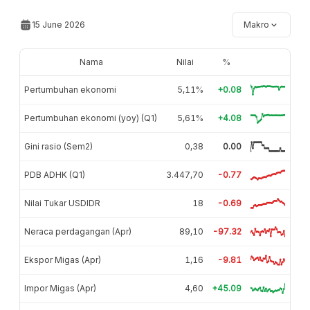
15 June 2026
Makro
Nama
Nilai
%
Pertumbuhan ekonomi
5,11%
+0.08
Pertumbuhan ekonomi (yoy) (Q1)
5,61%
+4.08
Gini rasio (Sem2)
0,38
0.00
PDB ADHK (Q1)
3.447,70
-0.77
Nilai Tukar USDIDR
18
-0.69
Neraca perdagangan (Apr)
89,10
-97.32
Ekspor Migas (Apr)
1,16
-9.81
Impor Migas (Apr)
4,60
+45.09