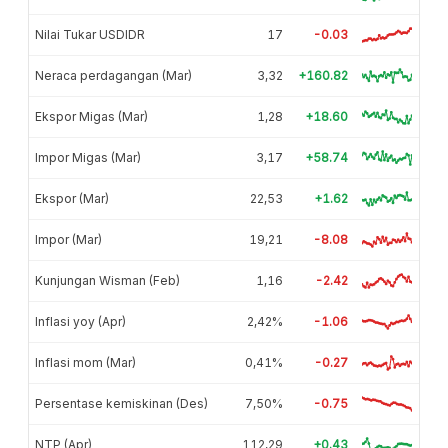
Nilai Tukar USDIDR
17
-0.03
Neraca perdagangan (Mar)
3,32
+160.82
Ekspor Migas (Mar)
1,28
+18.60
Impor Migas (Mar)
3,17
+58.74
Ekspor (Mar)
22,53
+1.62
Impor (Mar)
19,21
-8.08
Kunjungan Wisman (Feb)
1,16
-2.42
Inflasi yoy (Apr)
2,42%
-1.06
Inflasi mom (Mar)
0,41%
-0.27
Persentase kemiskinan (Des)
7,50%
-0.75
NTP (Apr)
112,29
+0.43