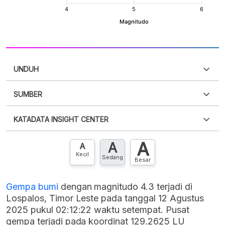
UNDUH
SUMBER
PDF
PNG
Silakan
login
untuk mengakses informasi ini
.
Belum
KATADATA INSIGHT CENTER
punya akun?
Silakan
Daftar sekarang
,
GRATIS!
XLS
EMBED
A
A
Hubungi sekarang »
A
Kecil
Sedang
Besar
Gempa bumi
dengan magnitudo 4.3 terjadi di
Lospalos, Timor Leste pada tanggal 12 Agustus
2025 pukul 02:12:22 waktu setempat. Pusat
gempa terjadi pada koordinat 129.2625 LU