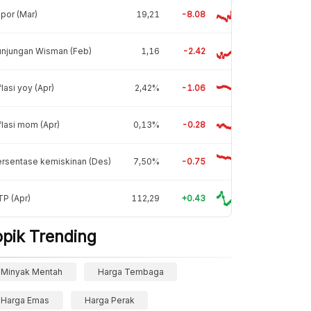
por (Mar)
19,21
-8.08
unjungan Wisman (Feb)
1,16
-2.42
flasi yoy (Apr)
2,42%
-1.06
flasi mom (Apr)
0,13%
-0.28
rsentase kemiskinan (Des)
7,50%
-0.75
P (Apr)
112,29
+0.43
opik Trending
Minyak Mentah
Harga Tembaga
Harga Emas
Harga Perak