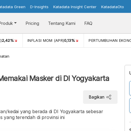
atadata Green
D-Insights
Katadata Insight Center
KatadataOto
Produk
Pricing
Tentang Kami
FAQ
)
2,42%
INFLASI MOM (APR)
0,13%
PERTUMBUHAN EKON
hatan
 Memakai Masker di DI Yogyakarta
Bagikan
an/kedai yang berada di DI Yogyakarta sebesar
yang terendah di provinsi ini