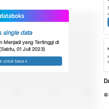
s
single data
 Menjadi yang Tertinggi di
Sabtu, 01 Juli 2023)
k untuk baca
»
D