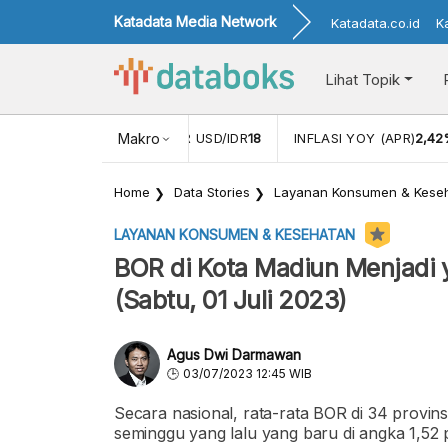
Katadata Media Network
Katadata.co.id
K
Lihat Topik
 (FEB)
1,16
NILAI TUKAR USD/IDR
Makro
18
INFLASI YOY (APR)
2,42
Home
Data Stories
Layanan Konsumen & Kese
LAYANAN KONSUMEN & KESEHATAN
BOR di Kota Madiun Menjadi y
(Sabtu, 01 Juli 2023)
Agus Dwi Darmawan
03/07/2023 12:45 WIB
Secara nasional, rata-rata BOR di 34 provinsi 
seminggu yang lalu yang baru di angka 1,52