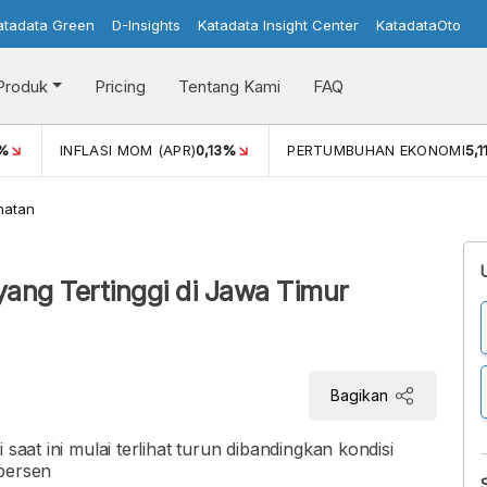
atadata Green
D-Insights
Katadata Insight Center
KatadataOto
Produk
Pricing
Tentang Kami
FAQ
%
INFLASI MOM (APR)
0,13%
PERTUMBUHAN EKONOMI
5,
hatan
ang Tertinggi di Jawa Timur
Bagikan
saat ini mulai terlihat turun dibandingkan kondisi
 persen