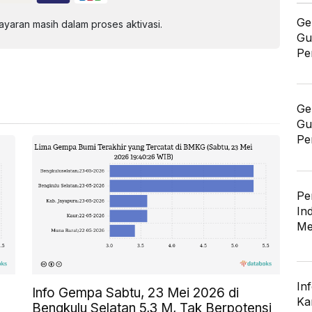
Ge
aran masih dalam proses aktivasi.
Gu
Pe
Ge
Gu
Pe
Pe
In
Me
In
Info Gempa Sabtu, 23 Mei 2026 di
Ka
Bengkulu Selatan 5,3 M, Tak Berpotensi