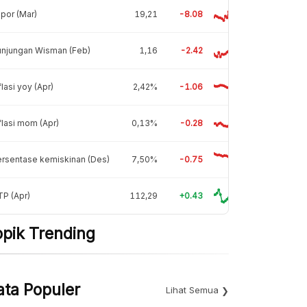
por (Mar)
19,21
-8.08
unjungan Wisman (Feb)
1,16
-2.42
flasi yoy (Apr)
2,42%
-1.06
flasi mom (Apr)
0,13%
-0.28
rsentase kemiskinan (Des)
7,50%
-0.75
P (Apr)
112,29
+0.43
opik Trending
ata Populer
Lihat Semua