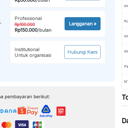
Im
Professional
,
K
Langganan
»
Rp100.000
Rp150.000
/bulan
In
Institutional
Hubungi Kami
In
Untuk organisasi
Pe
NT
T
a pembayaran berikut:
D