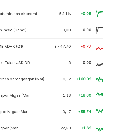
ertumbuhan ekonomi
5,11%
+0.08
ni rasio (Sem2)
0,38
0.00
DB ADHK (Q1)
3.447,70
-0.77
lai Tukar USDIDR
18
0.00
eraca perdagangan (Mar)
3,32
+160.82
spor Migas (Mar)
1,28
+18.60
por Migas (Mar)
3,17
+58.74
spor (Mar)
22,53
+1.62