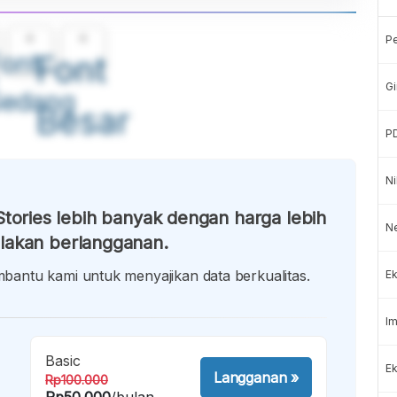
A
A
P
ont
Font
Gi
Sedang
Besar
P
Ni
tories lebih banyak dengan harga lebih
N
lakan berlangganan.
antu kami untuk menyajikan data berkualitas.
Ek
Im
Basic
Ek
Langganan
»
Rp100.000
Rp50.000
/bulan