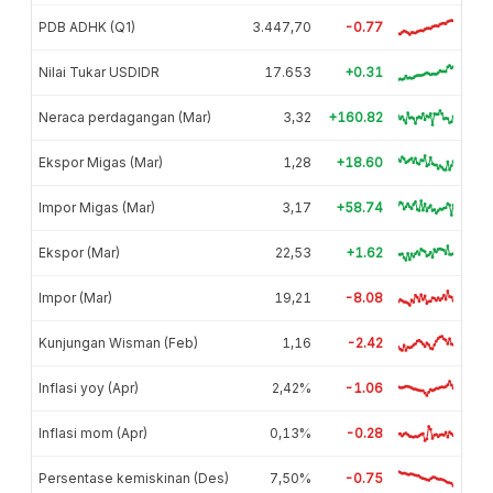
PDB ADHK (Q1)
3.447,70
-0.77
Nilai Tukar USDIDR
17.653
+0.31
Neraca perdagangan (Mar)
3,32
+160.82
Ekspor Migas (Mar)
1,28
+18.60
Impor Migas (Mar)
3,17
+58.74
Ekspor (Mar)
22,53
+1.62
Impor (Mar)
19,21
-8.08
Kunjungan Wisman (Feb)
1,16
-2.42
Inflasi yoy (Apr)
2,42%
-1.06
Inflasi mom (Apr)
0,13%
-0.28
Persentase kemiskinan (Des)
7,50%
-0.75