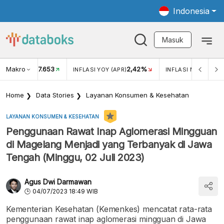
Indonesia
Masuk
Makro
17.653
2,42%
KAR USD/IDR
INFLASI YOY (APR)
INFLASI MOM (APR)
Home
Data Stories
Layanan Konsumen & Kesehatan
LAYANAN KONSUMEN & KESEHATAN
Penggunaan Rawat Inap Aglomerasi Mingguan
di Magelang Menjadi yang Terbanyak di Jawa
Tengah (Minggu, 02 Juli 2023)
Agus Dwi Darmawan
04/07/2023 18:49 WIB
Kementerian Kesehatan (Kemenkes) mencatat rata-rata
penggunaan rawat inap aglomerasi mingguan di Jawa