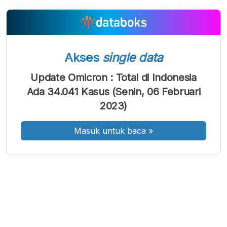
A
A
A
Font
Font
Font
Akses
single data
Kecil
Sedang
Update Omicron : Total di Indonesia
Besar
Ada 34.041 Kasus (Senin, 06 Februari
2023)
Masuk untuk baca
»