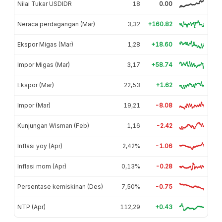
Nilai Tukar USDIDR
18
0.00
Neraca perdagangan (Mar)
3,32
+160.82
Ekspor Migas (Mar)
1,28
+18.60
Impor Migas (Mar)
3,17
+58.74
Ekspor (Mar)
22,53
+1.62
Impor (Mar)
19,21
-8.08
Kunjungan Wisman (Feb)
1,16
-2.42
Inflasi yoy (Apr)
2,42%
-1.06
Inflasi mom (Apr)
0,13%
-0.28
Persentase kemiskinan (Des)
7,50%
-0.75
NTP (Apr)
112,29
+0.43