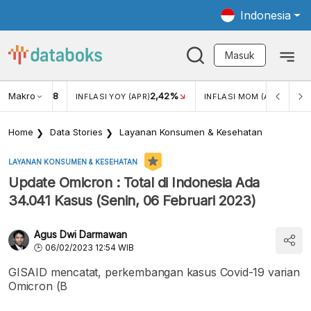
Indonesia
Masuk
Makro
18
2,42%
0,13%
KAR USD/IDR
INFLASI YOY (APR)
INFLASI MOM (APR)
Home
Data Stories
Layanan Konsumen & Kesehatan
LAYANAN KONSUMEN & KESEHATAN
Update Omicron : Total di Indonesia Ada
34.041 Kasus (Senin, 06 Februari 2023)
Agus Dwi Darmawan
06/02/2023 12:54 WIB
GISAID mencatat, perkembangan kasus Covid-19 varian
Omicron (B