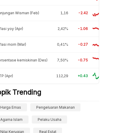
unjungan Wisman (Feb)
1,16
-2.42
flasi yoy (Apr)
2,42%
-1.06
flasi mom (Mar)
0,41%
-0.27
rsentase kemiskinan (Des)
7,50%
-0.75
P (Apr)
112,29
+0.43
opik Trending
Harga Emas
Pengeluaran Makanan
Agama Islam
Pelaku Usaha
Nilai Kerugian
Real Estat