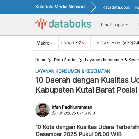
Katadata Media Network
Katadata.co.id
K
Lihat Topik
 (FEB)
1,16
NILAI TUKAR USD/IDR
Makro
17
INFLASI YOY (APR)
2,
Home
Data Stories
Layanan Konsumen & Kese
LAYANAN KONSUMEN & KESEHATAN
10 Daerah dengan Kualitas Uda
Kabupaten Kutai Barat Posisi 
Irfan Fadhlurrahman
10/12/2025 07:16 WIB
10 Kota dengan Kualitas Udara Terbersih
Desember 2025 Pukul 06.00 WIB