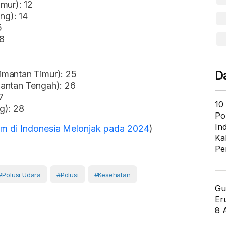
mur): 12
ng): 14
5
8
imantan Timur): 25
D
mantan Tengah): 26
7
10
g): 28
Po
In
m di Indonesia Melonjak pada 2024
)
Ka
Pe
#Polusi Udara
#Polusi
#Kesehatan
Gu
Er
8 