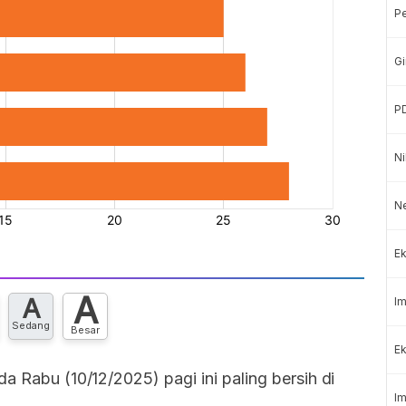
P
Gi
P
Ni
N
Ek
A
A
Im
Sedang
Besar
Ek
a Rabu (10/12/2025) pagi ini paling bersih di
Im