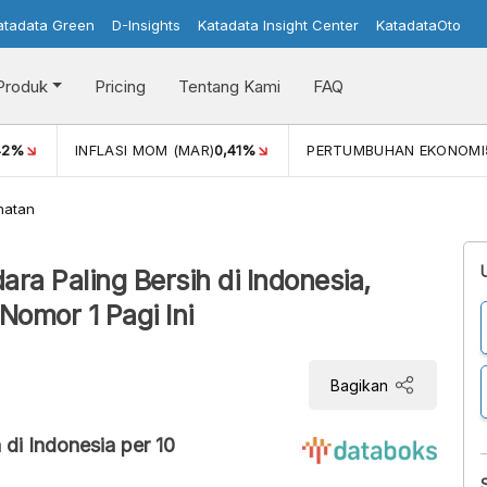
atadata Green
D-Insights
Katadata Insight Center
KatadataOto
Produk
Pricing
Tentang Kami
FAQ
42%
INFLASI MOM (MAR)
0,41%
PERTUMBUHAN EKONOMI
hatan
ra Paling Bersih di Indonesia,
Nomor 1 Pagi Ini
Bagikan
 di Indonesia per 10