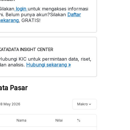
Silakan
login
untuk mengakses informasi
ni
.
Belum punya akun?
Silakan
Daftar
sekarang
,
GRATIS!
KATADATA INSIGHT CENTER
Hubungi KIC untuk permintaan data, riset,
dan analisis.
Hubungi sekarang »
ata Pasar
18 May 2026
Makro
Nama
Nilai
%