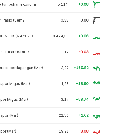
ertumbuhan ekonomi
5,11%
+0.08
ni rasio (Sem2)
0,38
0.00
DB ADHK (Q4 2025)
3.474,50
+0.86
lai Tukar USDIDR
17
-0.03
eraca perdagangan (Mar)
3,32
+160.82
spor Migas (Mar)
1,28
+18.60
por Migas (Mar)
3,17
+58.74
spor (Mar)
22,53
+1.62
por (Mar)
19,21
-8.08