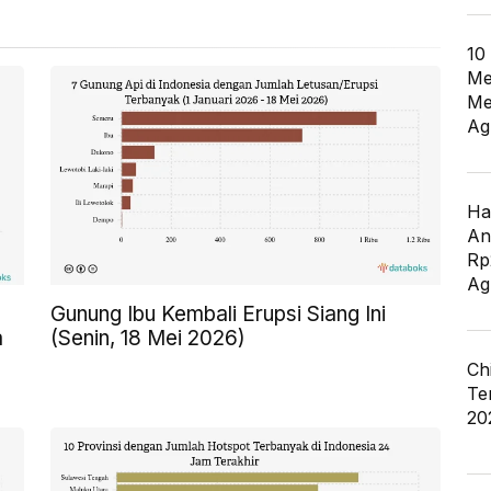
10
Me
Me
Ag
Ha
An
Rp
Ag
Gunung Ibu Kembali Erupsi Siang Ini
a
(Senin, 18 Mei 2026)
Ch
Te
20