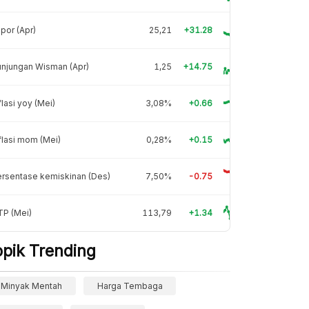
por (Apr)
25,21
+31.28
njungan Wisman (Apr)
1,25
+14.75
flasi yoy (Mei)
3,08%
+0.66
flasi mom (Mei)
0,28%
+0.15
rsentase kemiskinan (Des)
7,50%
-0.75
TP (Mei)
113,79
+1.34
opik Trending
Minyak Mentah
Harga Tembaga