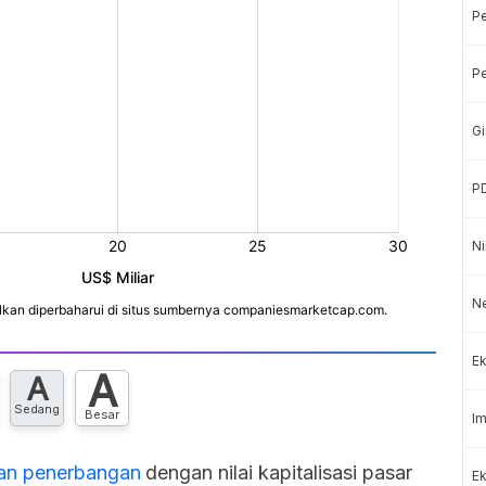
P
Pe
Gi
P
Ni
Ne
Ek
A
A
Sedang
Besar
Im
an
penerbangan
dengan nilai kapitalisasi pasar
Ek