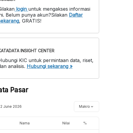
Silakan
login
untuk mengakses informasi
ni
.
Belum punya akun?
Silakan
Daftar
sekarang
,
GRATIS!
KATADATA INSIGHT CENTER
Hubungi KIC untuk permintaan data, riset,
dan analisis.
Hubungi sekarang »
ata Pasar
12 June 2026
Makro
Nama
Nilai
%