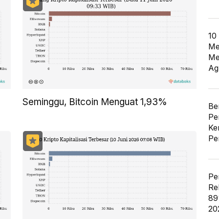
10
Me
Me
Ag
Seminggu, Bitcoin Menguat 1,93%
Be
Pe
Ke
Pe
Pe
Re
89
20