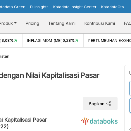
atadata Green
D-Insights
Katadata Insight Center
KatadataOto
Produk
Pricing
Tentang Kami
Kontribusi Kami
FA
)
3,08%
INFLASI MOM (MEI)
0,28%
PERTUMBUHAN EKON
hatan
ngan Nilai Kapitalisasi Pasar
Bagikan
 Kapitalisasi Pasar
022)