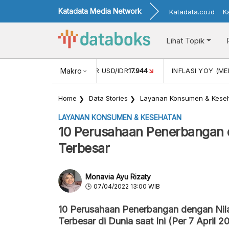
Katadata Media Network
Katadata.co.id
K
Lihat Topik
 (APR)
1,25
NILAI TUKAR USD/IDR
Makro
17.944
INFLASI YOY (MEI
Home
Data Stories
Layanan Konsumen & Kese
LAYANAN KONSUMEN & KESEHATAN
10 Perusahaan Penerbangan de
Terbesar
Monavia Ayu Rizaty
07/04/2022 13:00 WIB
10 Perusahaan Penerbangan dengan Nilai
Terbesar di Dunia saat Ini (Per 7 April 2