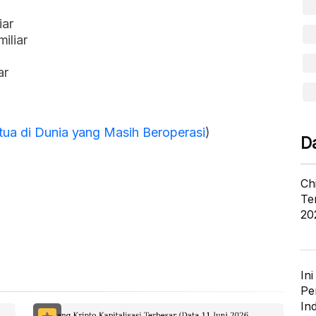
iar
iliar
ar
tua di Dunia yang Masih Beroperasi
)
D
Ch
Te
20
In
Pe
In