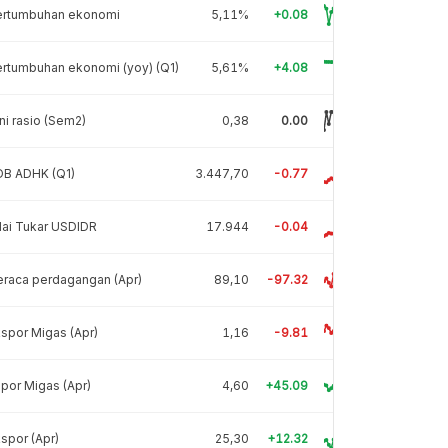
ertumbuhan ekonomi
5,11%
+0.08
rtumbuhan ekonomi (yoy) (Q1)
5,61%
+4.08
ni rasio (Sem2)
0,38
0.00
DB ADHK (Q1)
3.447,70
-0.77
lai Tukar USDIDR
17.944
-0.04
raca perdagangan (Apr)
89,10
-97.32
spor Migas (Apr)
1,16
-9.81
por Migas (Apr)
4,60
+45.09
spor (Apr)
25,30
+12.32