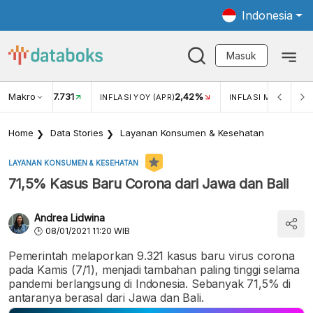
Indonesia
Masuk
Makro
17.731
2,42%
KAR USD/IDR
INFLASI YOY (APR)
INFLASI MOM (APR)
Home
Data Stories
Layanan Konsumen & Kesehatan
LAYANAN KONSUMEN & KESEHATAN
71,5% Kasus Baru Corona dari Jawa dan Bali
Andrea Lidwina
08/01/2021 11:20 WIB
Pemerintah melaporkan 9.321 kasus baru virus corona
pada Kamis (7/1), menjadi tambahan paling tinggi selama
pandemi berlangsung di Indonesia. Sebanyak 71,5% di
antaranya berasal dari Jawa dan Bali.