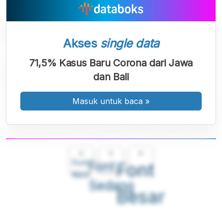
Akses
single data
71,5% Kasus Baru Corona dari Jawa
dan Bali
Masuk untuk baca
»
A
A
A
Font
Font
Font
Kecil
Sedang
Besar