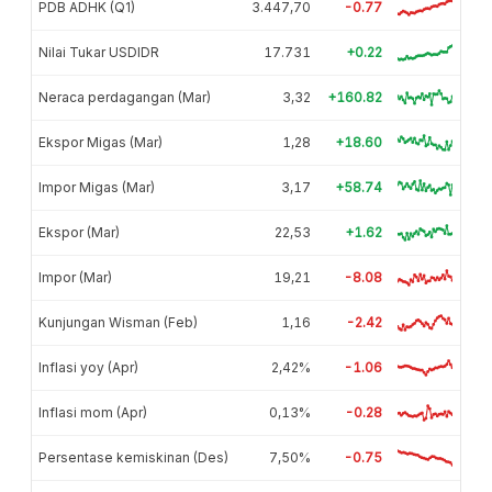
PDB ADHK (Q1)
3.447,70
-0.77
Nilai Tukar USDIDR
17.731
+0.22
Neraca perdagangan (Mar)
3,32
+160.82
Ekspor Migas (Mar)
1,28
+18.60
Impor Migas (Mar)
3,17
+58.74
Ekspor (Mar)
22,53
+1.62
Impor (Mar)
19,21
-8.08
Kunjungan Wisman (Feb)
1,16
-2.42
Inflasi yoy (Apr)
2,42%
-1.06
Inflasi mom (Apr)
0,13%
-0.28
Persentase kemiskinan (Des)
7,50%
-0.75