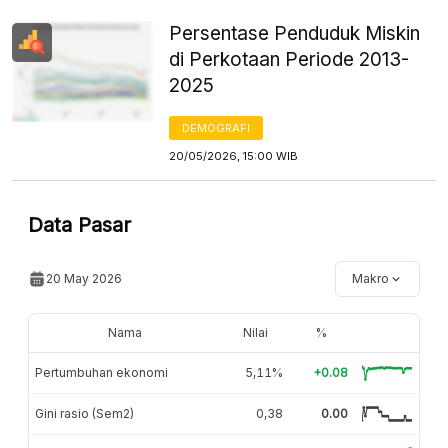
Persentase Penduduk Miskin
di Perkotaan Periode 2013-
2025
DEMOGRAFI
20/05/2026, 15:00 WIB
Data Pasar
20 May 2026
Makro
Nama
Nilai
%
Pertumbuhan ekonomi
5,11%
+0.08
Gini rasio (Sem2)
0,38
0.00