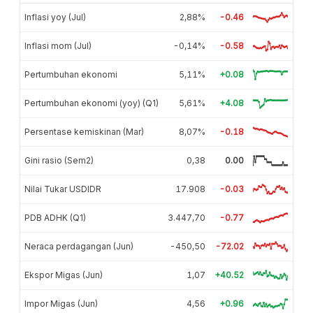
Inflasi yoy (Jul)
2,88%
-0.46
Inflasi mom (Jul)
-0,14%
-0.58
Pertumbuhan ekonomi
5,11%
+0.08
Pertumbuhan ekonomi (yoy) (Q1)
5,61%
+4.08
Persentase kemiskinan (Mar)
8,07%
-0.18
Gini rasio (Sem2)
0,38
0.00
Nilai Tukar USDIDR
17.908
-0.03
PDB ADHK (Q1)
3.447,70
-0.77
Neraca perdagangan (Jun)
-450,50
-72.02
Ekspor Migas (Jun)
1,07
+40.52
Impor Migas (Jun)
4,56
+0.96