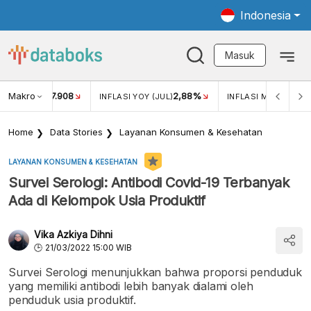
Indonesia
Masuk
Makro
17.908
2,88%
-
KAR USD/IDR
INFLASI YOY (JUL)
INFLASI MOM (JUL)
Home
Data Stories
Layanan Konsumen & Kesehatan
LAYANAN KONSUMEN & KESEHATAN
Survei Serologi: Antibodi Covid-19 Terbanyak
Ada di Kelompok Usia Produktif
Vika Azkiya Dihni
21/03/2022 15:00 WIB
Survei Serologi menunjukkan bahwa proporsi penduduk
yang memiliki antibodi lebih banyak dialami oleh
penduduk usia produktif.