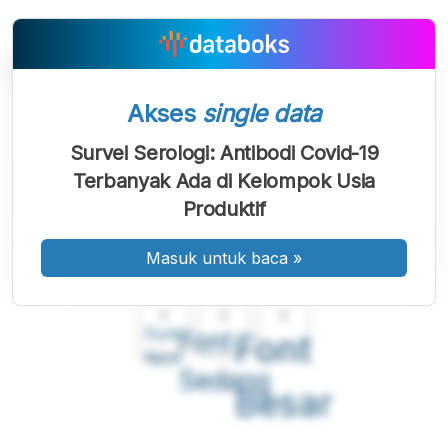
Akses
single data
Survei Serologi: Antibodi Covid-19
Terbanyak Ada di Kelompok Usia
Produktif
Masuk untuk baca
»
A
A
A
Font
Font
Font
Kecil
Sedang
Besar