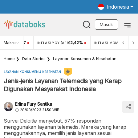
Indonesia
Masuk
Makro
17
2,42%
0,4
KAR USD/IDR
INFLASI YOY (APR)
INFLASI MOM (MAR)
Home
Data Stories
Layanan Konsumen & Kesehatan
LAYANAN KONSUMEN & KESEHATAN
Jenis-jenis Layanan Telemedis yang Kerap
Digunakan Masyarakat Indonesia
Erlina Fury Santika
28/03/2023 21:50 WIB
Survei Deloitte menyebut, 57% responden
menggunakan layanan telemedis. Mereka yang kerap
menggunakannya, memilih jenis layanan sesuai