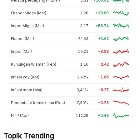
Neraca perdagangan (Mar)
3,32
+160.82
Ekspor Migas (Mar)
1,28
+18.60
Impor Migas (Mar)
3,17
+58.74
Ekspor (Mar)
22,53
+1.62
Impor (Mar)
19,21
-8.08
Kunjungan Wisman (Feb)
1,16
-2.42
Inflasi yoy (Apr)
2,42%
-1.06
Inflasi mom (Mar)
0,41%
-0.27
Persentase kemiskinan (Des)
7,50%
-0.75
NTP (Apr)
112,29
+0.43
Topik Trending