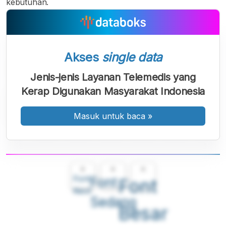
kebutuhan.
Akses
single data
Jenis-jenis Layanan Telemedis yang
Kerap Digunakan Masyarakat Indonesia
Masuk untuk baca
»
A
A
A
Font
Font
Font
Kecil
Sedang
Besar