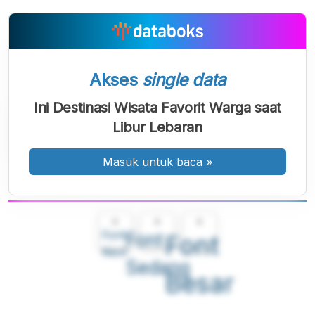
Akses
single data
Ini Destinasi Wisata Favorit Warga saat
Libur Lebaran
Masuk untuk baca
»
A
A
A
Font
Font
Font
Kecil
Sedang
Besar