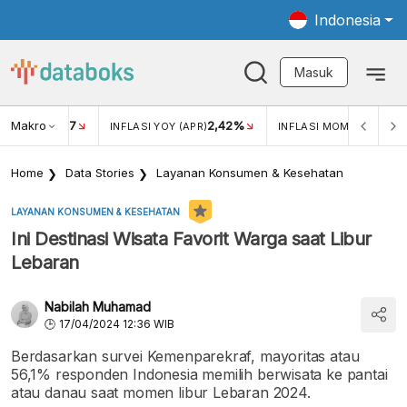
Indonesia
Masuk
Makro
17
2,42%
0,4
KAR USD/IDR
INFLASI YOY (APR)
INFLASI MOM (MAR)
Home
Data Stories
Layanan Konsumen & Kesehatan
LAYANAN KONSUMEN & KESEHATAN
Ini Destinasi Wisata Favorit Warga saat Libur
Lebaran
Nabilah Muhamad
17/04/2024 12:36 WIB
Berdasarkan survei Kemenparekraf, mayoritas atau
56,1% responden Indonesia memilih berwisata ke pantai
atau danau saat momen libur Lebaran 2024.