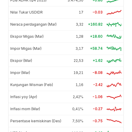
PDB ADHK (Q4 2025)
3.474,50
+0.86
Nilai Tukar USDIDR
17
-0.03
Neraca perdagangan (Mar)
3,32
+160.82
Ekspor Migas (Mar)
1,28
+18.60
Impor Migas (Mar)
3,17
+58.74
Ekspor (Mar)
22,53
+1.62
Impor (Mar)
19,21
-8.08
Kunjungan Wisman (Feb)
1,16
-2.42
Inflasi yoy (Apr)
2,42%
-1.06
Inflasi mom (Mar)
0,41%
-0.27
Persentase kemiskinan (Des)
7,50%
-0.75