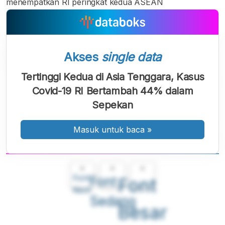
menempatkan RI peringkat kedua ASEAN
Akses
single data
Tertinggi Kedua di Asia Tenggara, Kasus
Covid-19 RI Bertambah 44% dalam
Sepekan
Masuk untuk baca
»
A
A
A
Font
Font
Font
Kecil
Sedang
Besar