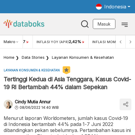
Indonesia
Masuk
Makro
17
2,42%
0,4
KAR USD/IDR
INFLASI YOY (APR)
INFLASI MOM (MAR)
Home
Data Stories
Layanan Konsumen & Kesehatan
LAYANAN KONSUMEN & KESEHATAN
Tertinggi Kedua di Asia Tenggara, Kasus Covid-
19 RI Bertambah 44% dalam Sepekan
Cindy Mutia Annur
08/06/2022 14:40 WIB
Menurut laporan Worldometers, jumlah kasus Covid-19
di Indonesia bertambah 44% pada 1-7 Juni 2022
dibandingkan pekan sebelumnya. Pertambahan kasus ini