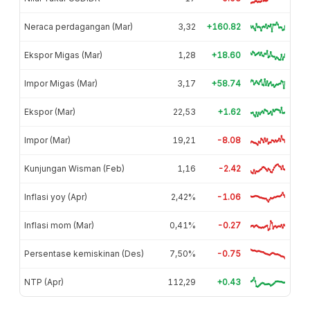
Neraca perdagangan (Mar)
3,32
+160.82
Ekspor Migas (Mar)
1,28
+18.60
Impor Migas (Mar)
3,17
+58.74
Ekspor (Mar)
22,53
+1.62
Impor (Mar)
19,21
-8.08
Kunjungan Wisman (Feb)
1,16
-2.42
Inflasi yoy (Apr)
2,42%
-1.06
Inflasi mom (Mar)
0,41%
-0.27
Persentase kemiskinan (Des)
7,50%
-0.75
NTP (Apr)
112,29
+0.43