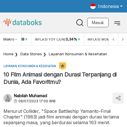
Indonesia
Masuk
Makro
18
3,34%
0,2
UKAR USD/IDR
INFLASI YOY (JUN)
INFLASI MOM (MEI)
Home
Data Stories
Layanan Konsumen & Kesehatan
LAYANAN KONSUMEN & KESEHATAN
10 Film Animasi dengan Durasi Terpanjang di
Dunia, Ada Favoritmu?
Nabilah Muhamad
06/07/2023 17:00 WIB
Menurut Collider, "Space Battleship Yamanto-Final
Chapter" (1983) jadi film animasi dengan durasi terlama
sepanjang masa, yang berdurasi selama 163 menit.