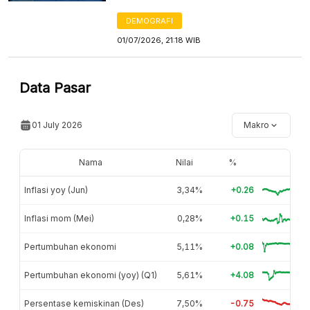
DEMOGRAFI
01/07/2026, 21:18 WIB
Data Pasar
01 July 2026
Makro
Nama
Nilai
%
Inflasi yoy (Jun)
3,34%
+0.26
Inflasi mom (Mei)
0,28%
+0.15
Pertumbuhan ekonomi
5,11%
+0.08
Pertumbuhan ekonomi (yoy) (Q1)
5,61%
+4.08
Persentase kemiskinan (Des)
7,50%
-0.75