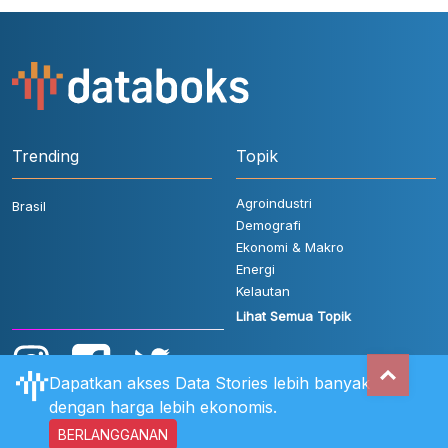
Trending
Topik
Agroindustri
Brasil
Demografi
Ekonomi & Makro
Energi
Kelautan
Lihat Semua Topik
Dapatkan akses Data Stories lebih banyak
dengan harga lebih ekonomis.
BERLANGGANAN
Aturan Pengguna
FAQ
Hubungi Kami
Kebijakan Privasi
Disclaimer