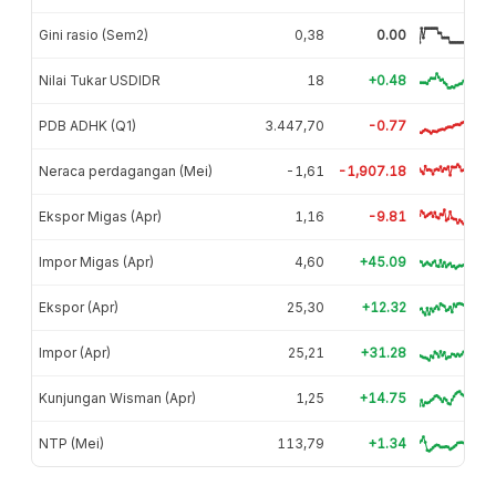
Gini rasio (Sem2)
0,38
0.00
Nilai Tukar USDIDR
18
+0.48
PDB ADHK (Q1)
3.447,70
-0.77
Neraca perdagangan (Mei)
-1,61
-1,907.18
Ekspor Migas (Apr)
1,16
-9.81
Impor Migas (Apr)
4,60
+45.09
Ekspor (Apr)
25,30
+12.32
Impor (Apr)
25,21
+31.28
Kunjungan Wisman (Apr)
1,25
+14.75
NTP (Mei)
113,79
+1.34