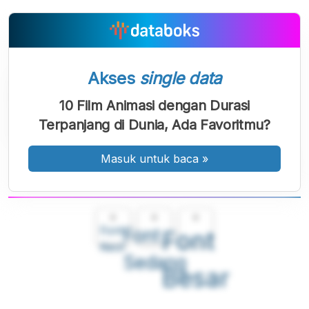
Akses
single data
10 Film Animasi dengan Durasi
Terpanjang di Dunia, Ada Favoritmu?
Masuk untuk baca
»
A
A
A
Font
Font
Font
Kecil
Sedang
Besar