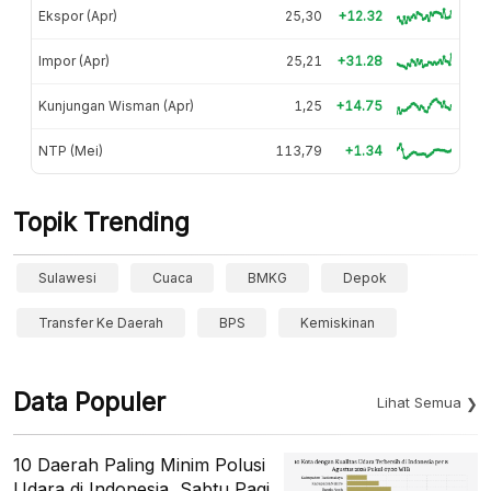
Ekspor (Apr)
25,30
+12.32
Impor (Apr)
25,21
+31.28
Kunjungan Wisman (Apr)
1,25
+14.75
NTP (Mei)
113,79
+1.34
Topik Trending
Sulawesi
Cuaca
BMKG
Depok
Transfer Ke Daerah
BPS
Kemiskinan
Data Populer
Lihat Semua
10 Daerah Paling Minim Polusi
Udara di Indonesia, Sabtu Pagi