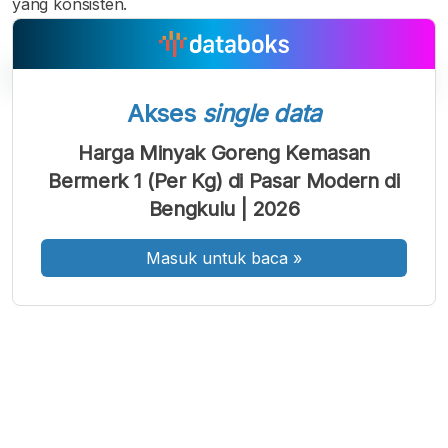
yang konsisten.
Akses
single data
A
A
A
Harga Minyak Goreng Kemasan
Font
Font
Font
Bermerk 1 (Per Kg) di Pasar Modern di
Kecil
Sedang
Bengkulu | 2026
Besar
Masuk untuk baca
»