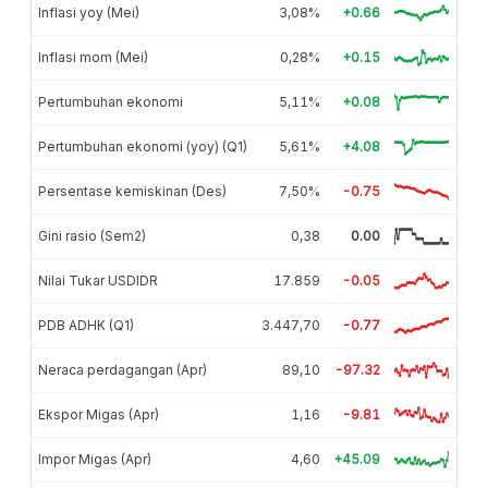
Inflasi yoy (Mei)
3,08%
+0.66
Inflasi mom (Mei)
0,28%
+0.15
Pertumbuhan ekonomi
5,11%
+0.08
Pertumbuhan ekonomi (yoy) (Q1)
5,61%
+4.08
Persentase kemiskinan (Des)
7,50%
-0.75
Gini rasio (Sem2)
0,38
0.00
Nilai Tukar USDIDR
17.859
-0.05
PDB ADHK (Q1)
3.447,70
-0.77
Neraca perdagangan (Apr)
89,10
-97.32
Ekspor Migas (Apr)
1,16
-9.81
Impor Migas (Apr)
4,60
+45.09