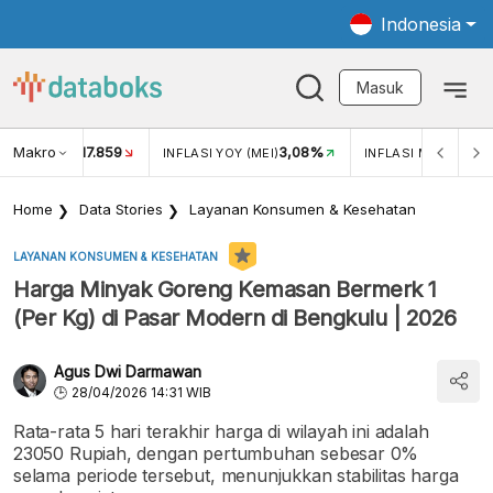
Indonesia
Masuk
Makro
17.859
3,08%
UKAR USD/IDR
INFLASI YOY (MEI)
INFLASI MOM (MEI)
Home
Data Stories
Layanan Konsumen & Kesehatan
LAYANAN KONSUMEN & KESEHATAN
Harga Minyak Goreng Kemasan Bermerk 1
(Per Kg) di Pasar Modern di Bengkulu | 2026
Agus Dwi Darmawan
28/04/2026 14:31 WIB
Rata-rata 5 hari terakhir harga di wilayah ini adalah
23050 Rupiah, dengan pertumbuhan sebesar 0%
selama periode tersebut, menunjukkan stabilitas harga