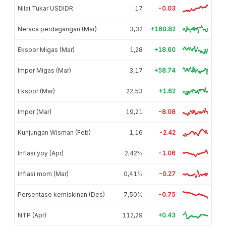
Nilai Tukar USDIDR
17
-0.03
Neraca perdagangan (Mar)
3,32
+160.82
Ekspor Migas (Mar)
1,28
+18.60
Impor Migas (Mar)
3,17
+58.74
Ekspor (Mar)
22,53
+1.62
Impor (Mar)
19,21
-8.08
Kunjungan Wisman (Feb)
1,16
-2.42
Inflasi yoy (Apr)
2,42%
-1.06
Inflasi mom (Mar)
0,41%
-0.27
Persentase kemiskinan (Des)
7,50%
-0.75
NTP (Apr)
112,29
+0.43