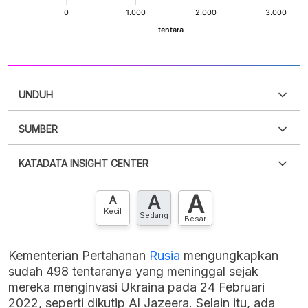
UNDUH
SUMBER
PDF
PNG
Silakan
login
untuk mengakses informasi ini
.
Belum
KATADATA INSIGHT CENTER
punya akun?
Silakan
Daftar sekarang
,
GRATIS!
XLS
EMBED
A
A
Hubungi sekarang »
A
Kecil
Sedang
Besar
Kementerian Pertahanan
Rusia
mengungkapkan
sudah 498 tentaranya yang meninggal sejak
mereka menginvasi Ukraina pada 24 Februari
2022, seperti dikutip Al Jazeera. Selain itu, ada