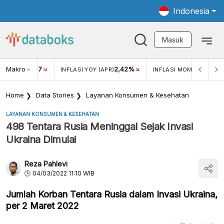
Indonesia
Masuk
Makro
17
2,42%
0,4
KAR USD/IDR
INFLASI YOY (APR)
INFLASI MOM (MAR)
Home
Data Stories
Layanan Konsumen & Kesehatan
LAYANAN KONSUMEN & KESEHATAN
498 Tentara Rusia Meninggal Sejak Invasi
Ukraina Dimulai
Reza Pahlevi
04/03/2022 11:10 WIB
Jumlah Korban Tentara Rusia dalam Invasi Ukraina,
per 2 Maret 2022