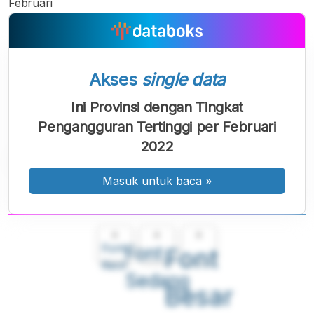
Februari
Akses
single data
Ini Provinsi dengan Tingkat
Pengangguran Tertinggi per Februari
2022
Masuk untuk baca
»
A
A
A
Font
Font
Font
Kecil
Sedang
Besar