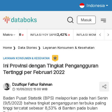
Indonesia
Masuk
Makro
18
2,42%
0,1
KAR USD/IDR
INFLASI YOY (APR)
INFLASI MOM (APR)
Home
Data Stories
Layanan Konsumen & Kesehatan
LAYANAN KONSUMEN & KESEHATAN
Ini Provinsi dengan Tingkat Pengangguran
Tertinggi per Februari 2022
Dzulfiqar Fathur Rahman
10/05/2022 15:00 WIB
Badan Pusat Statistik (BPS) melaporkan pada hari Senin
(9/5/2022) bahwa tingkat pengangguran terbuka paling
tinggi tercatat sebesar 8,53% di Banten pada bulan