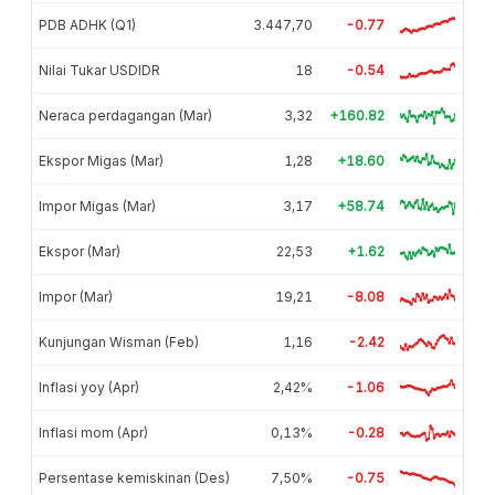
PDB ADHK (Q1)
3.447,70
-0.77
Nilai Tukar USDIDR
18
-0.54
Neraca perdagangan (Mar)
3,32
+160.82
Ekspor Migas (Mar)
1,28
+18.60
Impor Migas (Mar)
3,17
+58.74
Ekspor (Mar)
22,53
+1.62
Impor (Mar)
19,21
-8.08
Kunjungan Wisman (Feb)
1,16
-2.42
Inflasi yoy (Apr)
2,42%
-1.06
Inflasi mom (Apr)
0,13%
-0.28
Persentase kemiskinan (Des)
7,50%
-0.75