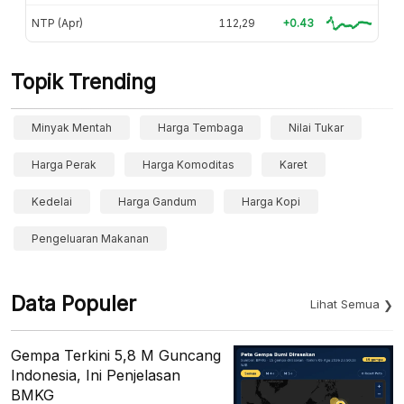
NTP (Apr)
112,29
+0.43
Topik Trending
Minyak Mentah
Harga Tembaga
Nilai Tukar
Harga Perak
Harga Komoditas
Karet
Kedelai
Harga Gandum
Harga Kopi
Pengeluaran Makanan
Data Populer
Lihat Semua
Gempa Terkini 5,8 M Guncang
Indonesia, Ini Penjelasan
BMKG