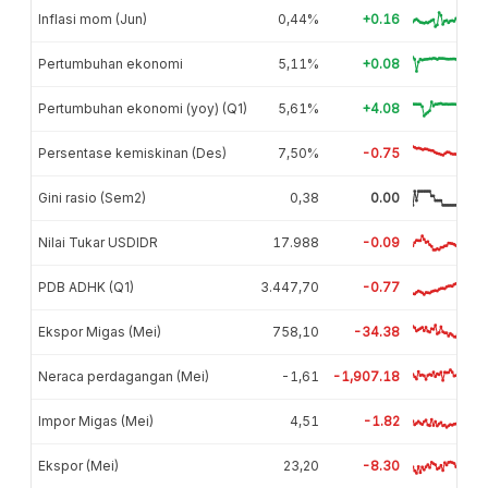
Inflasi mom (Jun)
0,44%
+0.16
Pertumbuhan ekonomi
5,11%
+0.08
Pertumbuhan ekonomi (yoy) (Q1)
5,61%
+4.08
Persentase kemiskinan (Des)
7,50%
-0.75
Gini rasio (Sem2)
0,38
0.00
Nilai Tukar USDIDR
17.988
-0.09
PDB ADHK (Q1)
3.447,70
-0.77
Ekspor Migas (Mei)
758,10
-34.38
Neraca perdagangan (Mei)
-1,61
-1,907.18
Impor Migas (Mei)
4,51
-1.82
Ekspor (Mei)
23,20
-8.30