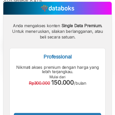
2025 sebesar 8,41%.
Anda mengakses konten
Single Data Premium.
Untuk meneruskan, silakan berlangganan, atau
beli secara satuan.
Professional
Nikmati akses premium dengan harga yang
lebih terjangkau.
Mulai dari
150.000
Rp300.000
/bulan
A
A
A
Font
Font
Font
Kecil
Sedang
Besar