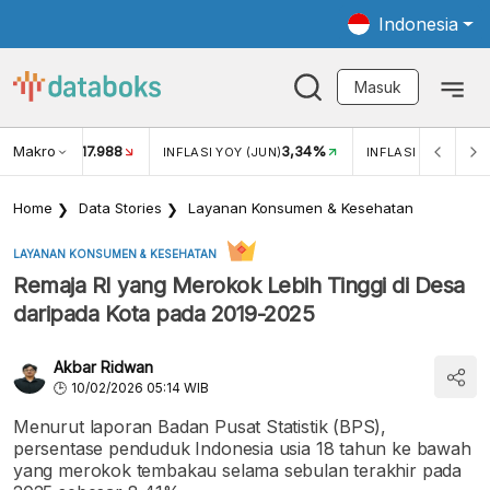
Indonesia
Masuk
Makro
17.988
3,34%
UKAR USD/IDR
INFLASI YOY (JUN)
INFLASI MOM (JUN
Home
Data Stories
Layanan Konsumen & Kesehatan
LAYANAN KONSUMEN & KESEHATAN
Remaja RI yang Merokok Lebih Tinggi di Desa
daripada Kota pada 2019-2025
Akbar Ridwan
10/02/2026 05:14 WIB
Menurut laporan Badan Pusat Statistik (BPS),
persentase penduduk Indonesia usia 18 tahun ke bawah
yang merokok tembakau selama sebulan terakhir pada