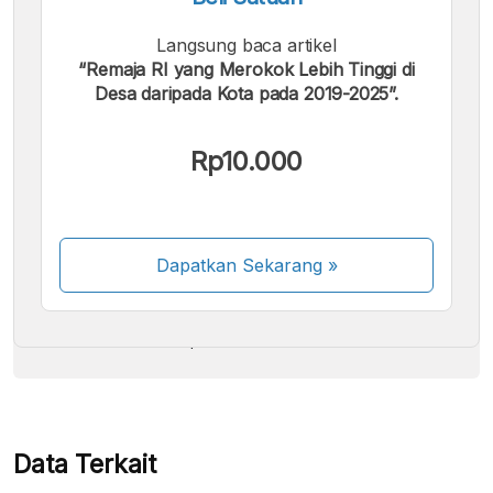
Langsung baca artikel
“Remaja RI yang Merokok Lebih Tinggi di
Desa daripada Kota pada 2019-2025”.
Kami menerima pembayaran berikut:
Rp10.000
Dapatkan Sekarang
»
Beberapa metode pembayaran masih dalam
proses aktivasi.
Data Terkait