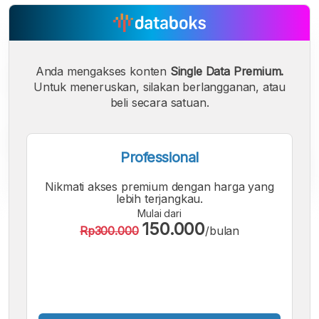
Anda mengakses konten
Single Data Premium.
Untuk meneruskan, silakan berlangganan, atau
beli secara satuan.
Professional
Nikmati akses premium dengan harga yang
lebih terjangkau.
Mulai dari
A
A
A
150.000
Rp300.000
/bulan
Font
Font
Font
Kecil
Sedang
Besar