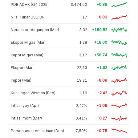
PDB ADHK (Q4 2025)
3.474,50
+0.86
Nilai Tukar USDIDR
17
-0.03
Neraca perdagangan (Mar)
3,32
+160.82
Ekspor Migas (Mar)
1,28
+18.60
Impor Migas (Mar)
3,17
+58.74
Ekspor (Mar)
22,53
+1.62
Impor (Mar)
19,21
-8.08
Kunjungan Wisman (Feb)
1,16
-2.42
Inflasi yoy (Apr)
2,42%
-1.06
Inflasi mom (Mar)
0,41%
-0.27
Persentase kemiskinan (Des)
7,50%
-0.75