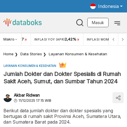
Indonesia
Masuk
Makro
17
2,42%
0,4
KAR USD/IDR
INFLASI YOY (APR)
INFLASI MOM (MAR)
Home
Data Stories
Layanan Konsumen & Kesehatan
LAYANAN KONSUMEN & KESEHATAN
Jumlah Dokter dan Dokter Spesialis di Rumah
Sakit Aceh, Sumut, dan Sumbar Tahun 2024
Akbar Ridwan
11/12/2025 17:15 WIB
Berikut data jumlah dokter dan dokter spesialis yang
bertugas di rumah sakit Provinsi Aceh, Sumatera Utara,
dan Sumatera Barat pada 2024.