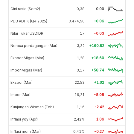
Gini rasio (Sem2)
0,38
0.00
PDB ADHK (Q4 2025)
3.474,50
+0.86
Nilai Tukar USDIDR
17
-0.03
Neraca perdagangan (Mar)
3,32
+160.82
Ekspor Migas (Mar)
1,28
+18.60
Impor Migas (Mar)
3,17
+58.74
Ekspor (Mar)
22,53
+1.62
Impor (Mar)
19,21
-8.08
Kunjungan Wisman (Feb)
1,16
-2.42
Inflasi yoy (Apr)
2,42%
-1.06
Inflasi mom (Mar)
0,41%
-0.27