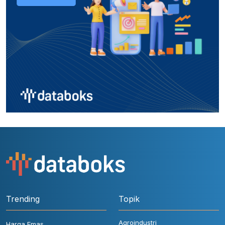
Trending
Topik
Agroindustri
Harga Emas