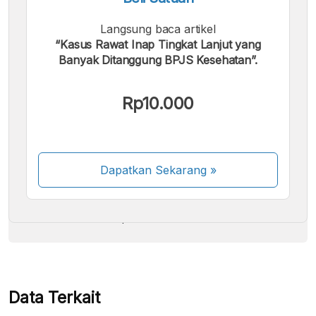
Langsung baca artikel
“Kasus Rawat Inap Tingkat Lanjut yang
Banyak Ditanggung BPJS Kesehatan”.
Kami menerima pembayaran berikut:
Rp10.000
Dapatkan Sekarang
»
Beberapa metode pembayaran masih dalam
proses aktivasi.
Data Terkait