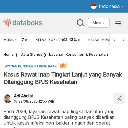
Indonesia
Masuk
Makro
17
2,42%
0,4
KAR USD/IDR
INFLASI YOY (APR)
INFLASI MOM (MAR)
Home
Data Stories
Layanan Konsumen & Kesehatan
LAYANAN KONSUMEN & KESEHATAN
Kasus Rawat Inap Tingkat Lanjut yang Banyak
Ditanggung BPJS Kesehatan
Adi Ahdiat
22/08/2025 12:55 WIB
Pada 2024, layanan rawat inap tingkat lanjutan yang
ditanggung BPJS Kesehatan paling banyak diberikan
untuk kasus infeksi non-bakteri ringan dan operasi