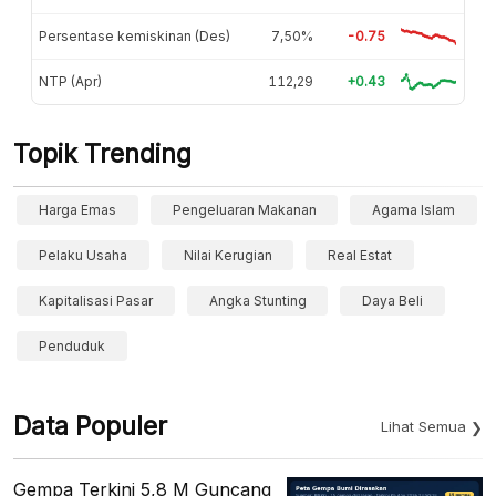
Persentase kemiskinan (Des)
7,50%
-0.75
NTP (Apr)
112,29
+0.43
Topik Trending
Harga Emas
Pengeluaran Makanan
Agama Islam
Pelaku Usaha
Nilai Kerugian
Real Estat
Kapitalisasi Pasar
Angka Stunting
Daya Beli
Penduduk
Data Populer
Lihat Semua
Gempa Terkini 5,8 M Guncang