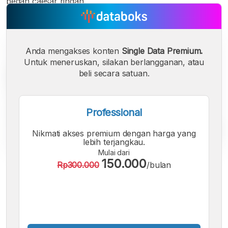
bedah caesar ringan.
Anda mengakses konten
Single Data Premium.
Untuk meneruskan, silakan berlangganan, atau
beli secara satuan.
Professional
Nikmati akses premium dengan harga yang
lebih terjangkau.
Mulai dari
150.000
Rp300.000
/bulan
A
A
A
Font
Font
Font
Kecil
Sedang
Besar