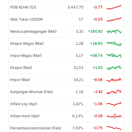
PDB ADHK (Q1)
3.447,70
-0.77
Nilai Tukar USDIDR
17
-0.03
Neraca perdagangan (Mar)
3,32
+160.82
Ekspor Migas (Mar)
1,28
+18.60
Impor Migas (Mar)
3,17
+58.74
Ekspor (Mar)
22,53
+1.62
Impor (Mar)
19,21
-8.08
Kunjungan Wisman (Feb)
1,16
-2.42
Inflasi yoy (Apr)
2,42%
-1.06
Inflasi mom (Apr)
0,13%
-0.28
Persentase kemiskinan (Des)
7,50%
-0.75