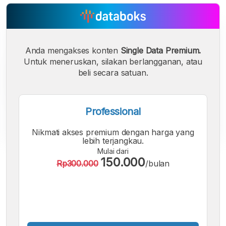
Anda mengakses konten
Single Data Premium.
Untuk meneruskan, silakan berlangganan, atau
beli secara satuan.
Professional
Nikmati akses premium dengan harga yang
lebih terjangkau.
Mulai dari
A
A
A
150.000
Rp300.000
/bulan
Font
Font
Font
Kecil
Sedang
Besar