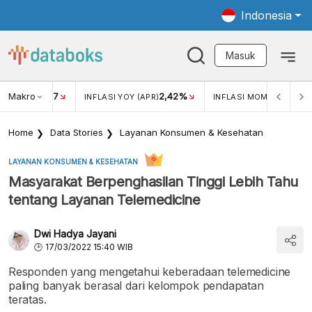
Indonesia
Masuk
Makro
17
2,42%
0,1
KAR USD/IDR
INFLASI YOY (APR)
INFLASI MOM (APR)
Home
Data Stories
Layanan Konsumen & Kesehatan
LAYANAN KONSUMEN & KESEHATAN
Masyarakat Berpenghasilan Tinggi Lebih Tahu
tentang Layanan Telemedicine
Dwi Hadya Jayani
17/03/2022 15:40 WIB
Responden yang mengetahui keberadaan telemedicine
paling banyak berasal dari kelompok pendapatan
teratas.