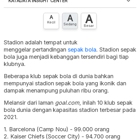
KATADATA INSIGHT CENTER
punya akun?
Silakan
Daftar sekarang
,
GRATIS!
XLS
EMBED
A
A
Hubungi sekarang »
A
Kecil
Sedang
Besar
Stadion adalah tempat untuk
menggelar pertandingan
sepak bola
. Stadion sepak
bola juga menjadi kebanggan tersendiri bagi tiap
klubnya.
Beberapa klub sepak bola di dunia bahkan
mempunyai stadion sepak bola yang ikonik dan
dampak menampung puluhan ribu orang.
Melansir dari laman
goal.com
, inilah 10 klub sepak
bola dunia dengan kapasitas stadion terbesar pada
2021.
1. Barcelona (Camp Nou) - 99.000 orang
2. Kaiser Chiefs (Soccer City) - 94.700 orang