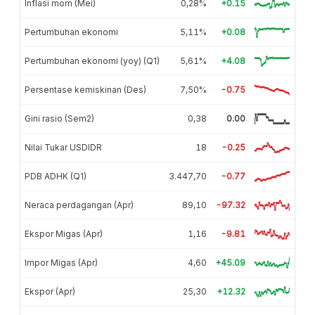
Inflasi mom (Mei)
0,28%
+0.15
Pertumbuhan ekonomi
5,11%
+0.08
Pertumbuhan ekonomi (yoy) (Q1)
5,61%
+4.08
Persentase kemiskinan (Des)
7,50%
-0.75
Gini rasio (Sem2)
0,38
0.00
Nilai Tukar USDIDR
18
-0.25
PDB ADHK (Q1)
3.447,70
-0.77
Neraca perdagangan (Apr)
89,10
-97.32
Ekspor Migas (Apr)
1,16
-9.81
Impor Migas (Apr)
4,60
+45.09
Ekspor (Apr)
25,30
+12.32