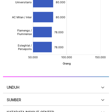
UNDUH
SUMBER
PDF
PNG
Silakan
login
untuk mengakses informasi ini
.
Belum