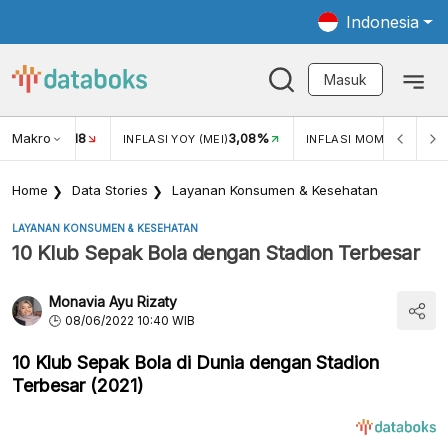
Indonesia
Masuk
Makro
18
3,08%
0,2
UKAR USD/IDR
INFLASI YOY (MEI)
INFLASI MOM (MEI)
Home
Data Stories
Layanan Konsumen & Kesehatan
LAYANAN KONSUMEN & KESEHATAN
10 Klub Sepak Bola dengan Stadion Terbesar
Monavia Ayu Rizaty
08/06/2022 10:40 WIB
10 Klub Sepak Bola di Dunia dengan Stadion
Terbesar (2021)