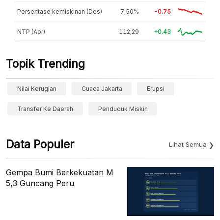
Persentase kemiskinan (Des)
7,50%
-0.75
NTP (Apr)
112,29
+0.43
Topik Trending
Nilai Kerugian
Cuaca Jakarta
Erupsi
Transfer Ke Daerah
Penduduk Miskin
Data Populer
Lihat Semua
Gempa Bumi Berkekuatan M
5,3 Guncang Peru