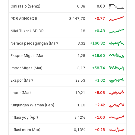
Gini rasio (Sem2)
0,38
0.00
PDB ADHK (Q1)
3.447,70
-0.77
Nilai Tukar USDIDR
18
+0.43
Neraca perdagangan (Mar)
3,32
+160.82
Ekspor Migas (Mar)
1,28
+18.60
Impor Migas (Mar)
3,17
+58.74
Ekspor (Mar)
22,53
+1.62
Impor (Mar)
19,21
-8.08
Kunjungan Wisman (Feb)
1,16
-2.42
Inflasi yoy (Apr)
2,42%
-1.06
Inflasi mom (Apr)
0,13%
-0.28