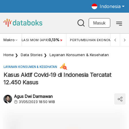
Indonesia
Masuk
42%
Makro
0,13%
5,11%
INFLASI MOM (APR)
PERTUMBUHAN EKONOMI
Home
Data Stories
Layanan Konsumen & Kesehatan
LAYANAN KONSUMEN & KESEHATAN
Kasus Aktif Covid-19 di Indonesia Tercatat
12.450 Kasus
Agus Dwi Darmawan
31/05/2023 18:50 WIB