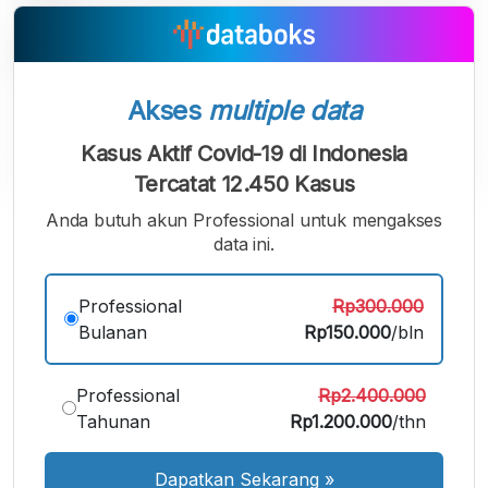
Akses
multiple data
Kasus Aktif Covid-19 di Indonesia
Tercatat 12.450 Kasus
Anda butuh akun Professional untuk mengakses
A
A
A
Font
data ini.
Font
Font
Kecil
Sedang
Besar
Professional
Rp300.000
Bulanan
Rp150.000
/bln
Professional
Rp2.400.000
Tahunan
Rp1.200.000
/thn
Dapatkan Sekarang
»