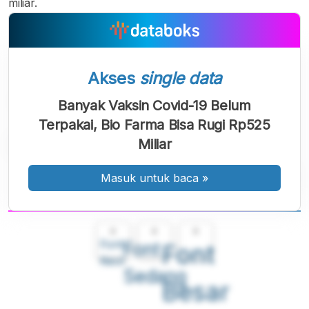
miliar.
Akses
single data
Banyak Vaksin Covid-19 Belum
Terpakai, Bio Farma Bisa Rugi Rp525
Miliar
Masuk untuk baca
»
A
A
A
Font
Font
Font
Kecil
Sedang
Besar