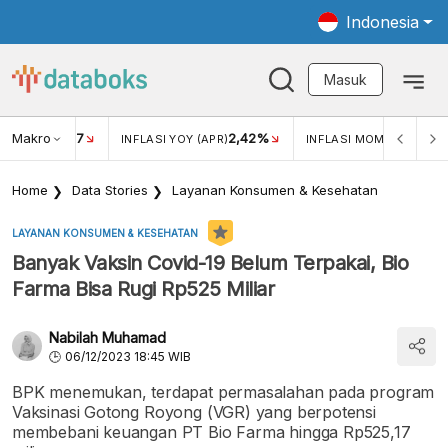
Indonesia
Masuk
Makro
17
2,42%
0,4
KAR USD/IDR
INFLASI YOY (APR)
INFLASI MOM (MAR)
Home
Data Stories
Layanan Konsumen & Kesehatan
LAYANAN KONSUMEN & KESEHATAN
Banyak Vaksin Covid-19 Belum Terpakai, Bio
Farma Bisa Rugi Rp525 Miliar
Nabilah Muhamad
06/12/2023 18:45 WIB
BPK menemukan, terdapat permasalahan pada program
Vaksinasi Gotong Royong (VGR) yang berpotensi
membebani keuangan PT Bio Farma hingga Rp525,17