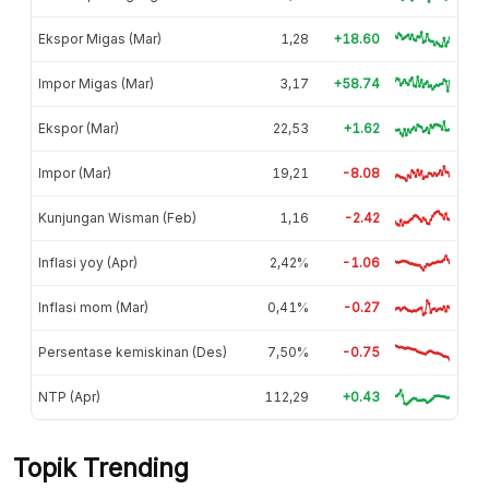
Ekspor Migas (Mar)
1,28
+18.60
Impor Migas (Mar)
3,17
+58.74
Ekspor (Mar)
22,53
+1.62
Impor (Mar)
19,21
-8.08
Kunjungan Wisman (Feb)
1,16
-2.42
Inflasi yoy (Apr)
2,42%
-1.06
Inflasi mom (Mar)
0,41%
-0.27
Persentase kemiskinan (Des)
7,50%
-0.75
NTP (Apr)
112,29
+0.43
Topik Trending