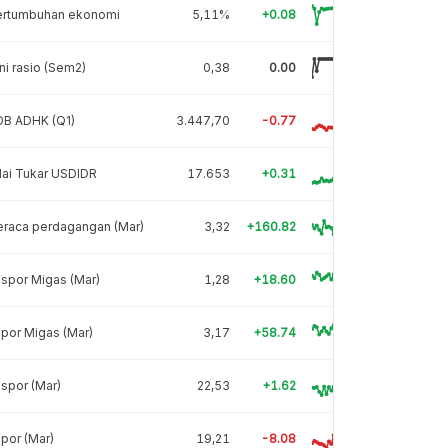
ertumbuhan ekonomi
5,11%
+0.08
ni rasio (Sem2)
0,38
0.00
DB ADHK (Q1)
3.447,70
-0.77
lai Tukar USDIDR
17.653
+0.31
eraca perdagangan (Mar)
3,32
+160.82
spor Migas (Mar)
1,28
+18.60
por Migas (Mar)
3,17
+58.74
spor (Mar)
22,53
+1.62
por (Mar)
19,21
-8.08