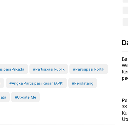
D
Ba
Wi
isipasi Pilkada
#partisipasi Publik
#partisipasi Politik
Ke
pa
)
#Angka Partisipasi Kasar (APK)
#pendatang
ata
#Update Me
Pe
38
Ku
Ut