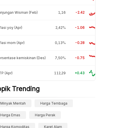
unjungan Wisman (Feb)
1,16
-2.42
flasi yoy (Apr)
2,42%
-1.06
flasi mom (Apr)
0,13%
-0.28
rsentase kemiskinan (Des)
7,50%
-0.75
P (Apr)
112,29
+0.43
opik Trending
Minyak Mentah
Harga Tembaga
Harga Emas
Harga Perak
Harga Komoditas
Karet Alam