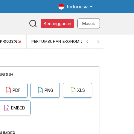
Indonesia
Berlangganan
Masuk
OMI
5,11%
PDB ADHK (Q1)
3.447,70
GINI RASIO (SEM2)
0,38
UNDUH
PDF
PNG
XLS
EMBED
SUMBER