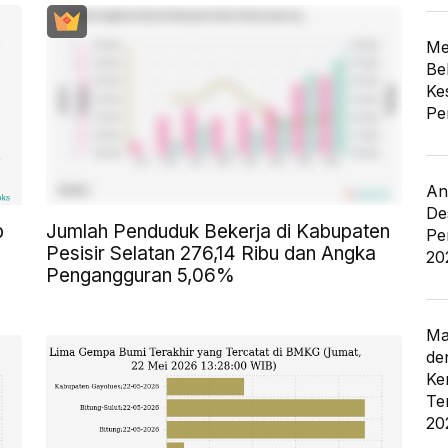
Me
Be
Ke
Pe
An
De
p
Jumlah Penduduk Bekerja di Kabupaten
Pe
Pesisir Selatan 276,14 Ribu dan Angka
20
Pengangguran 5,06%
Ma
de
Ke
Te
20