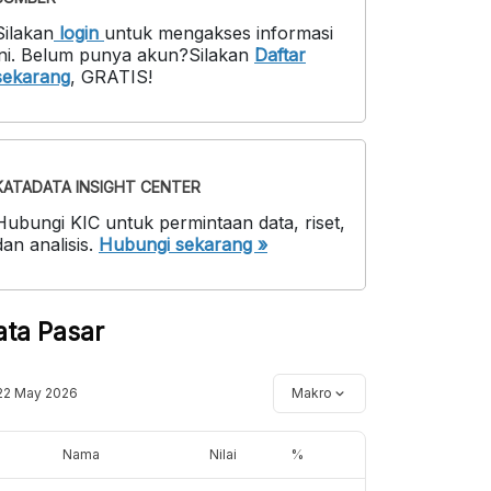
Silakan
login
untuk mengakses informasi
ni
.
Belum punya akun?
Silakan
Daftar
sekarang
,
GRATIS!
KATADATA INSIGHT CENTER
Hubungi KIC untuk permintaan data, riset,
dan analisis.
Hubungi sekarang »
ata Pasar
22 May 2026
Makro
Nama
Nilai
%