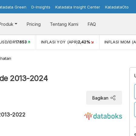
atadata Green
D-Insights
Katadata Insight Center
KatadataOto
Produk
Pricing
Tentang Kami
FAQ
)
2,42%
INFLASI MOM (APR)
0,13%
PERTUMBUHAN EKON
ehatan
iode 2013-2024
Bagikan
 2013-2022