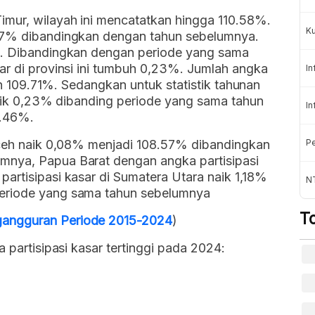
mur, wilayah ini mencatatkan hingga 110.58%.
K
,77% dibandingkan dengan tahun sebelumnya.
ua. Dibandingkan dengan periode yang sama
ar di provinsi ini tumbuh 0,23%. Jumlah angka
In
kan 109.71%. Sedangkan untuk statistik tahunan
 naik 0,23% dibanding periode yang sama tahun
In
9.46%.
 Aceh naik 0,08% menjadi 108.57% dibandingkan
Pe
mnya, Papua Barat dengan angka partisipasi
artisipasi kasar di Sumatera Utara naik 1,18%
NT
periode yang sama tahun sebelumnya
T
angguran Periode 2015-2024
)
a partisipasi kasar tertinggi pada 2024: