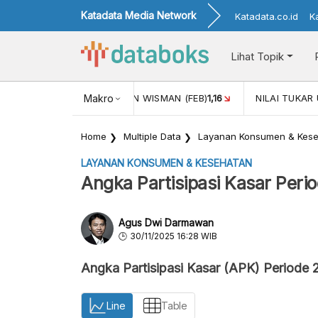
Katadata Media Network
Katadata.co.id
K
Lihat Topik
 (FEB)
1,16
NILAI TUKAR USD/IDR
Makro
17.653
INFLASI YOY (APR
Home
Multiple Data
Layanan Konsumen & Kes
LAYANAN KONSUMEN & KESEHATAN
Angka Partisipasi Kasar Per
Agus Dwi Darmawan
30/11/2025 16:28 WIB
Angka Partisipasi Kasar (APK) Periode
Line
Table