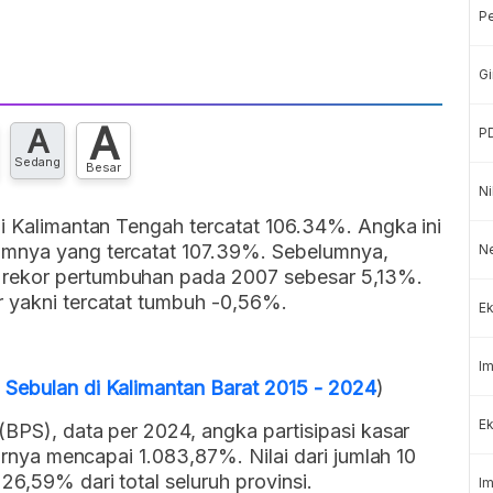
P
Gi
A
A
P
Sedang
Besar
Ni
di Kalimantan Tengah tercatat 106.34%. Angka ini
umnya yang tercatat 107.39%. Sebelumnya,
N
 rekor pertumbuhan pada 2007 sebesar 5,13%.
r yakni tercatat tumbuh -0,56%.
Ek
Im
 Sebulan di Kalimantan Barat 2015 - 2024
)
Ek
(BPS), data per 2024, angka partisipasi kasar
sarnya mencapai 1.083,87%. Nilai dari jumlah 10
26,59% dari total seluruh provinsi.
Im