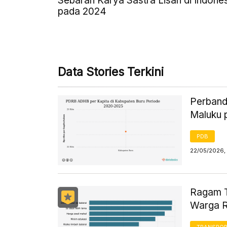
Sebaran Karya Sastra Lisan di Indone
pada 2024
Data Stories Terkini
Perband
Maluku 
PDB
22/05/2026, 
Ragam T
Warga R