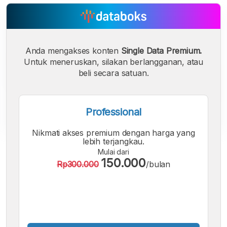
Anda mengakses konten
Single Data Premium.
Untuk meneruskan, silakan berlangganan, atau
beli secara satuan.
Professional
Nikmati akses premium dengan harga yang
lebih terjangkau.
A
A
A
Mulai dari
Font
Font
Font
150.000
Rp300.000
/bulan
Kecil
Sedang
Besar