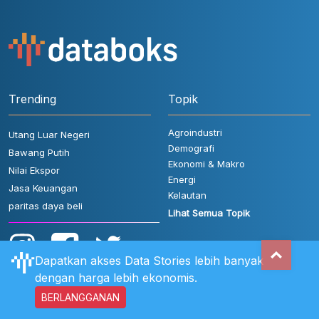
Trending
Topik
Agroindustri
Utang Luar Negeri
Demografi
Bawang Putih
Ekonomi & Makro
Nilai Ekspor
Energi
Jasa Keuangan
Kelautan
paritas daya beli
Lihat Semua Topik
Dapatkan akses Data Stories lebih banyak
dengan harga lebih ekonomis.
BERLANGGANAN
Aturan Pengguna
FAQ
Hubungi Kami
Kebijakan Privasi
Disclaimer